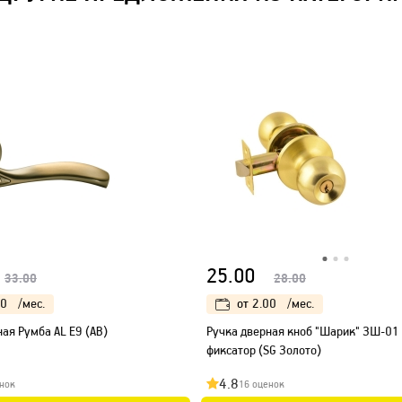
25.00
33.00
28.00
00
/мес.
от
2.00
/мес.
ая Румба AL E9 (AB)
Ручка дверная кноб "Шарик" ЗШ-01
фиксатор (SG Золото)
4.8
нок
16 оценок