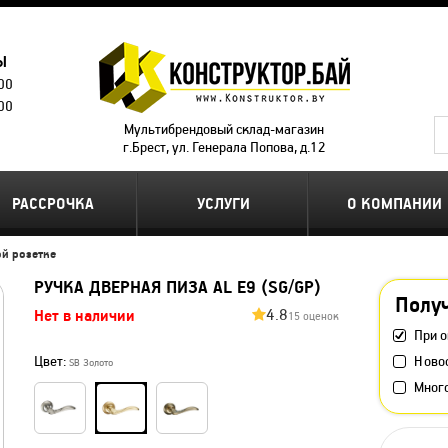
Ы
.00
.00
Мультибрендовый склад-магазин
г.Брест, ул. Генерала Попова, д.12
РАССРОЧКА
УСЛУГИ
О КОМПАНИИ
ой розетке
РУЧКА ДВЕРНАЯ ПИЗА AL E9 (SG/GP)
Получ
4.8
Нет в наличии
15 оценок
При о
Цвет:
Ново
SB Золото
Мног