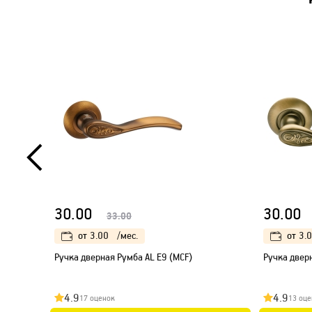
30.00
30.00
33.00
от
3.00
/мес.
от
3.
Ручка дверная Румба AL E9 (MCF)
Ручка дверн
4.9
4.9
17 оценок
13 оце