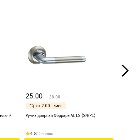
25.00
30.00
28.00
от
2.00
/мес.
от
3.
 ключ/
Ручка дверная Феррара AL E9 (SN/PC)
Ручка двер
4.8
4.8
12 оценок
19 оц