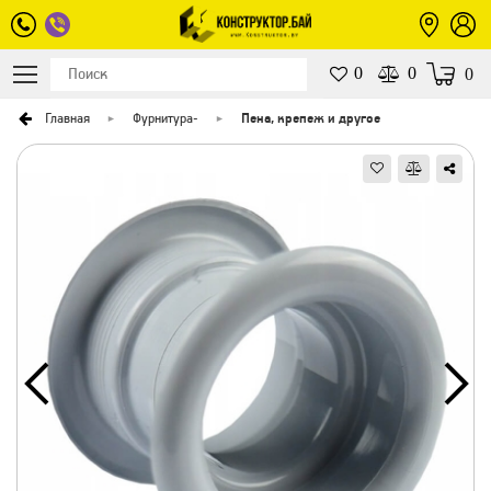
0
0
0
Главная
Фурнитура
-
Пена, крепеж и другое