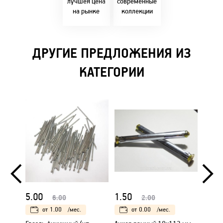
лучшея цена
современные
на рынке
коллекции
ДРУГИЕ ПРЕДЛОЖЕНИЯ ИЗ
КАТЕГОРИИ
5.00
1.50
1.50
6.00
2.00
от
1.00
/мес.
от
0.00
/мес.