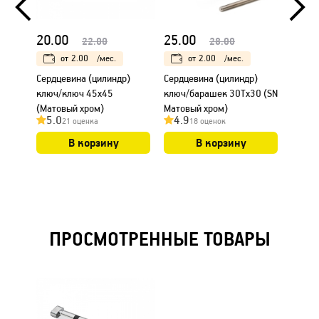
20.00
25.00
20.0
22.00
28.00
от
2.00
/мес.
от
2.00
/мес.
Сердцевина (цилиндр)
Сердцевина (цилиндр)
Сердц
ключ/ключ 45х45
ключ/барашек 30Тх30 (SN
ключ/
(Матовый хром)
Матовый хром)
Матов
5.0
4.9
4.9
21 оценка
18 оценок
В корзину
В корзину
ПРОСМОТРЕННЫЕ ТОВАРЫ