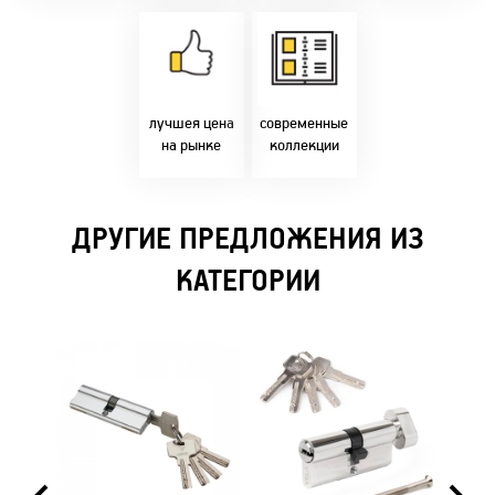
Товары только
напрямую с
Идем в ногу с
фабрики!
самыми
Предлагаем только
современным
лучшие цены в
стилями и
Бресте!
дизайнерскими
решениями!
лучшея цена
современные
на рынке
коллекции
ДРУГИЕ ПРЕДЛОЖЕНИЯ ИЗ
КАТЕГОРИИ