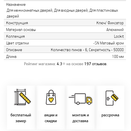
Назначение
Для межкомнатных дверей, Для входных дверей, Для пластиковых
дверей
Конструкция
Ключ/ Фиксатор
Материал основы
Алюминий
Коллекция
Lockit
Цвет отделки
-SN Матовый хром
Описание
Количество пинов - 6, Секретность - 50000
Длина
100 мм
Рейтинг магазина:
4.3
⭐ на основе
197
отзывов
.
Замер бесплатно!
Постоянно акции!
Заводская врезка
Оперативно!
Скидки:
фурнитуры.
Микс
День-в-день или
-новоселам - 2%
Качественный
2-36 мес
на следующий!
-многодетным -
монтаж дверей,
заказать по
2%
окон и мебели.
Магнит-5 мес.
т. +375 29 833-
-при оплате
Доставка по всей
Халва - 2 мес.
10-40, (Viber)
наличными - 10%
Беларуси.
Смарт - 4 мес.
бесплатный
акции и
монтаж и
рассрочка
Оперативно!
FUN - 4 мес.
замер
скидки
доставка
В удобное для Вас
Покупок - 4 мес.
время!