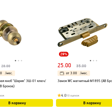
29%
25.00
35.00
28.00
00
/мес.
от
3.00
/мес.
ная кноб "Шарик" ЗШ-01 ключ/
Замок WC магнитный М1895 (AB Бро
AB Бронза)
4.0
нок
10 оценок
В корзину
В корзину