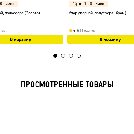
00
/мес.
от
1.00
/мес.
ой, полусфера (Золото)
Упор дверной, полусфера (Хром)
4.9
нок
15 оценок
В корзину
В корзину
ПРОСМОТРЕННЫЕ ТОВАРЫ