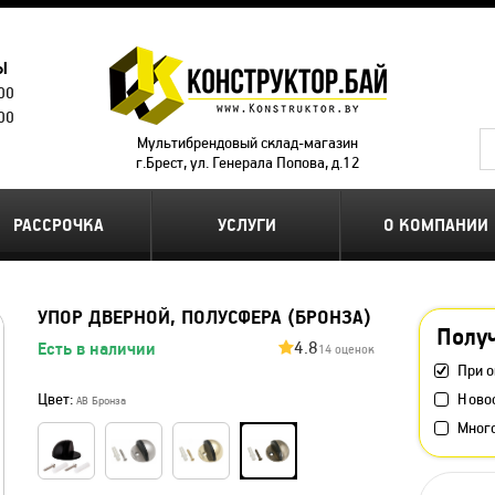
Ы
.00
.00
Мультибрендовый склад-магазин
г.Брест, ул. Генерала Попова, д.12
РАССРОЧКА
УСЛУГИ
О КОМПАНИИ
УПОР ДВЕРНОЙ, ПОЛУСФЕРА (БРОНЗА)
Получ
4.8
Есть в наличии
14 оценок
При о
Цвет:
Ново
AB Бронза
Мног