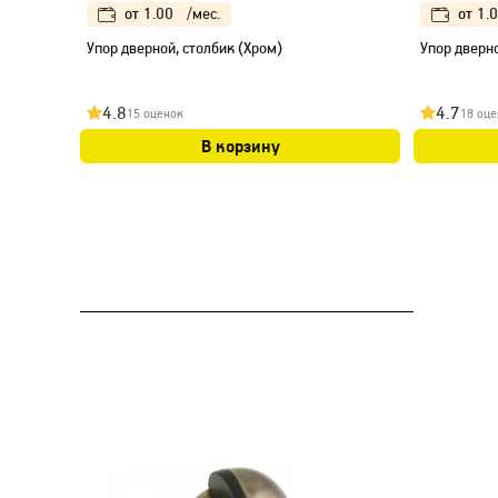
от
1.00
/мес.
от
1.
Упор дверной, столбик (Хром)
Упор дверн
4.8
4.7
15 оценок
18 оце
В корзину