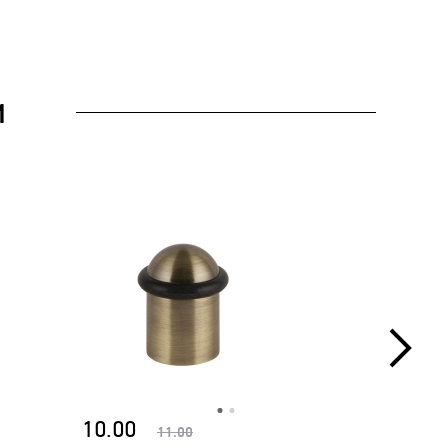
И
10.00
10.00
11.00