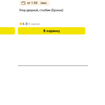
от
1.00
/мес.
от
1.
Упор дверной, столбик (Бронза)
Упор дверн
4.8
4.9
15 оценок
14 оц
В корзину