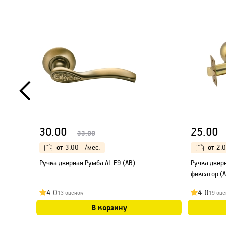
30.00
25.00
33.00
от
3.00
/мес.
от
2.
Ручка дверная Румба AL E9 (AB)
Ручка двер
фиксатор (
4.0
4.0
13 оценок
19 оце
В корзину