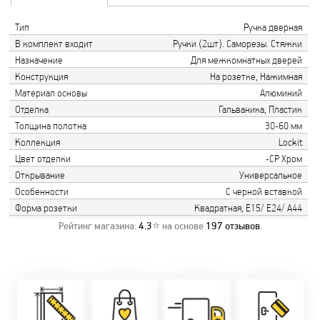
Тип
Ручка дверная
В комплект входит
Ручки (2шт). Саморезы. Стяжки
Назначение
Для межкомнатных дверей
Конструкция
На розетке, Нажимная
Материал основы
Алюминий
Отделка
Гальваника, Пластик
Толщина полотна
30-60 мм
Коллекция
Lockit
Цвет отделки
-CP Хром
Открывание
Универсальное
Особенности
С черной вставкой
Форма розетки
Квадратная, Е15/ Е24/ А44
Рейтинг магазина:
4.3
⭐ на основе
197
отзывов
.
Замер бесплатно!
Постоянно акции!
Заводская врезка
Оперативно!
Скидки:
фурнитуры.
Микс
День-в-день или
-новоселам - 2%
Качественный
2-36 мес
на следующий!
-многодетным -
монтаж дверей,