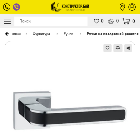
0
0
0
Главная
Фурнитура
-
Ручки
-
Ручки на квадратной розетке