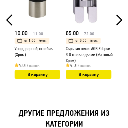
10.00
65.00
6.00
11.00
72.00
от
1.00
/мес.
от
6.00
/мес.
Упор дверной, столбик
Скрытая петля AGB Eclipse
Дверн
(Хром)
3.0 с накладками (Матовый
"Бабо
Хром)
хром)
4.0
4.0
4.0
15 оценок
14 оценок
В корзину
В корзину
ДРУГИЕ ПРЕДЛОЖЕНИЯ ИЗ
КАТЕГОРИИ