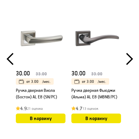
30.00
30.00
35.0
33.00
33.00
от
3.00
/мес.
от
3.00
/мес.
Ручка дверная Виола
Ручка дверная Фьюджи
Ручка 
(Бостон) AL E8 (SN/PC)
(Альма) AL E8 (MBNB/PC)
(PC/Wh
4.9
4.7
4.8
21 оценка
13 оценок
В корзину
В корзину