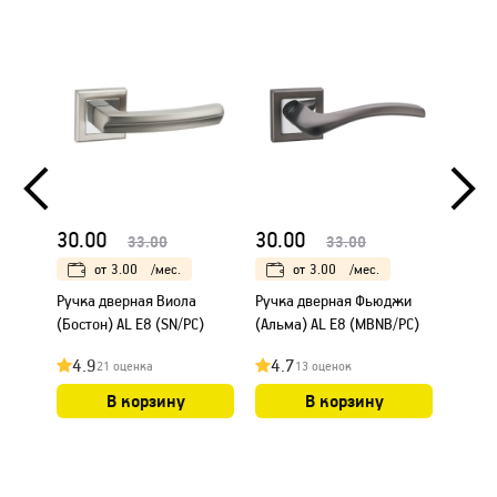
30.00
30.00
35.0
33.00
33.00
от
3.00
/мес.
от
3.00
/мес.
Ручка дверная Виола
Ручка дверная Фьюджи
Ручка 
(Бостон) AL E8 (SN/PC)
(Альма) AL E8 (MBNB/PC)
(PC/Bl
4.9
4.7
4.8
21 оценка
13 оценок
В корзину
В корзину