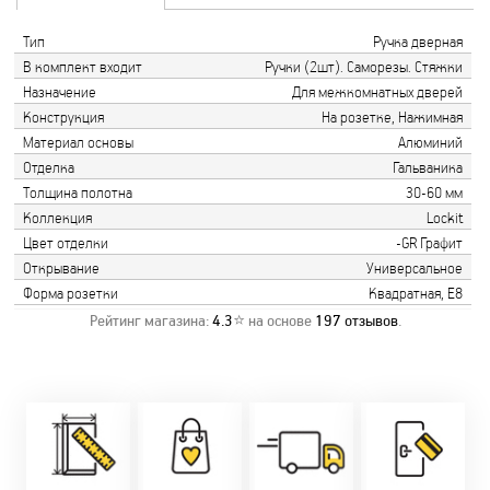
Тип
Ручка дверная
В комплект входит
Ручки (2шт). Саморезы. Стяжки
Назначение
Для межкомнатных дверей
Конструкция
На розетке, Нажимная
Материал основы
Алюминий
Отделка
Гальваника
Толщина полотна
30-60 мм
Коллекция
Lockit
Цвет отделки
-GR Графит
Открывание
Универсальное
Форма розетки
Квадратная, Е8
Рейтинг магазина:
4.3
⭐ на основе
197
отзывов
.
Замер бесплатно!
Постоянно акции!
Заводская врезка
Оперативно!
Скидки:
фурнитуры.
Микс
День-в-день или
-новоселам - 2%
Качественный
2-36 мес
на следующий!
-многодетным -
монтаж дверей,
заказать по
2%
окон и мебели.
Магнит-5 мес.