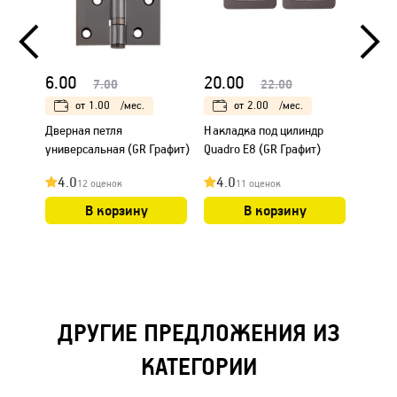
6.00
20.00
8.00
7.00
22.00
от
1.00
/мес.
от
2.00
/мес.
Дверная петля
Накладка под цилиндр
Защел
универсальная (GR Графит)
Quadro Е8 (GR Графит)
4.0
4.0
4.0
12 оценок
11 оценок
В корзину
В корзину
ДРУГИЕ ПРЕДЛОЖЕНИЯ ИЗ
КАТЕГОРИИ