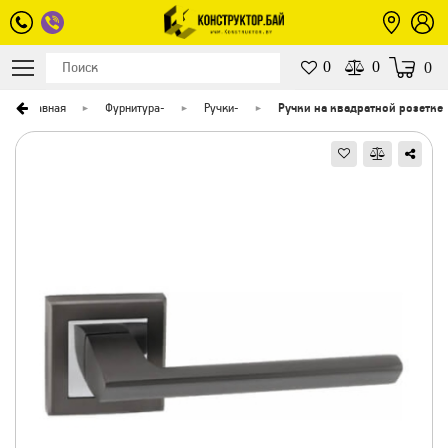
0
0
0
Главная
Фурнитура
-
Ручки
-
Ручки на квадратной розетке