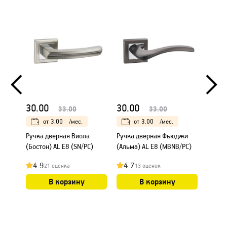
30.00
30.00
35.0
33.00
33.00
от
3.00
/мес.
от
3.00
/мес.
Ручка дверная Виола
Ручка дверная Фьюджи
Ручка 
(Бостон) AL E8 (SN/PC)
(Альма) AL E8 (MBNB/PC)
(PC/Bl
4.9
4.7
4.8
21 оценка
13 оценок
В корзину
В корзину