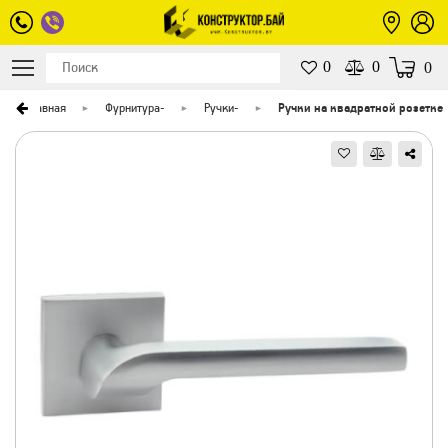
0
0
0
Главная
Фурнитура
-
Ручки
-
Ручки на квадратной розетке