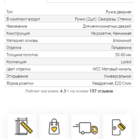
Тип
Ручка дверная
В комплект входит
Ручки (2шт). Саморезы. Стяжки
Назначение
Для межкомнатных дверей
Конструкция
На розетке, Нажимная
Материал основы
Алюминий
Отделка
Гальваника
Толщина полотна
30-60 мм
Коллекция
Lockit
Цвет отделки
-MSC Матовый никель
Открывание
Универсальное
Форма розетки
Квадратная, Е20 Слим
Рейтинг магазина:
4.3
⭐ на основе
197
отзывов
.
Замер бесплатно!
Постоянно акции!
Заводская врезка
Оперативно!
Скидки:
фурнитуры.
Микс
День-в-день или
-новоселам - 2%
Качественный
2-36 мес
на следующий!
-многодетным -
монтаж дверей,
заказать по
2%
окон и мебели.
Магнит-5 мес.