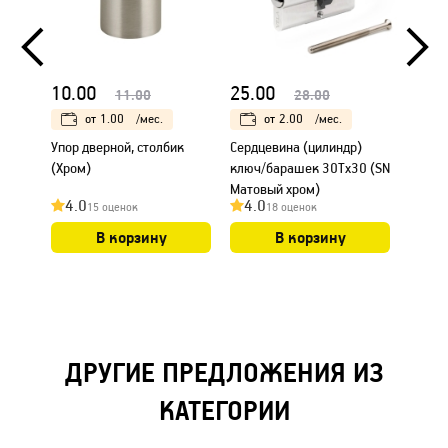
10.00
25.00
20.0
11.00
28.00
от
1.00
/мес.
от
2.00
/мес.
Упор дверной, столбик
Сердцевина (цилиндр)
Сердц
(Хром)
ключ/барашек 30Тх30 (SN
ключ/
Матовый хром)
Матов
4.0
4.0
4.0
15 оценок
18 оценок
В корзину
В корзину
ДРУГИЕ ПРЕДЛОЖЕНИЯ ИЗ
КАТЕГОРИИ