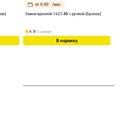
от
6.00
/мес.
от
5.
ром)
Замок врезной 1423 AB с ручкой (Бронза)
Замок вре
4.8
5.0
12 оценок
10 оц
В корзину