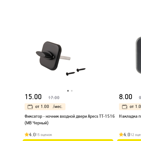
15.00
8.00
17.00
9
от
1.00
/мес.
от
1.
Фиксатор - ночник входной двери Apecs TT-1516
Накладка п
(МВ Черный)
4.0
4.0
15 оценок
12 оце