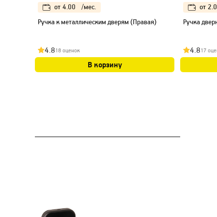
от
4.00
/мес.
от
2.
Ручка к металлическим дверям (Правая)
Ручка дверн
4.8
4.8
18 оценок
17 оце
В корзину