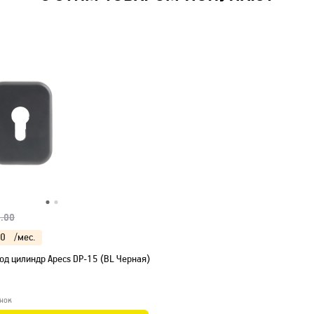
.00
00
/мес.
од цилиндр Apecs DP-15 (BL Черная)
нок