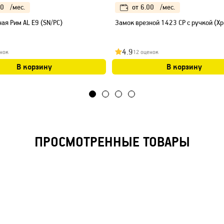
00
/мес.
от
6.00
/мес.
ая Рим AL E9 (SN/PC)
Замок врезной 1423 CP с ручкой (Х
4.9
нок
12 оценок
В корзину
В корзину
ПРОСМОТРЕННЫЕ ТОВАРЫ