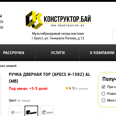
Ы
.00
.00
Мультибрендовый склад-магазин
г.Брест, ул. Генерала Попова, д.12
РАССРОЧКА
УСЛУГИ
О КОМПАНИИ
дных дверей
РУЧКА ДВЕРНАЯ ТОР (APECS H-1582) AL
Получ
(MB)
При о
4.9
Под заказ: ~3-5 дней
20 оценок
Ново
Цвет:
Мног
BL Черный