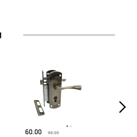
И
60.00
50.00
66.00