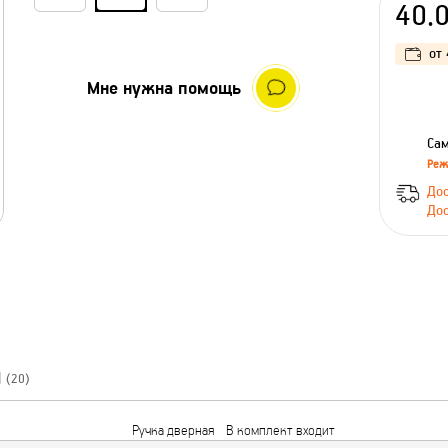
40.
от
Мне нужна помощь
Сам
Реж
Дос
Дос
Ы
(20)
Ручка дверная
В комплект входит