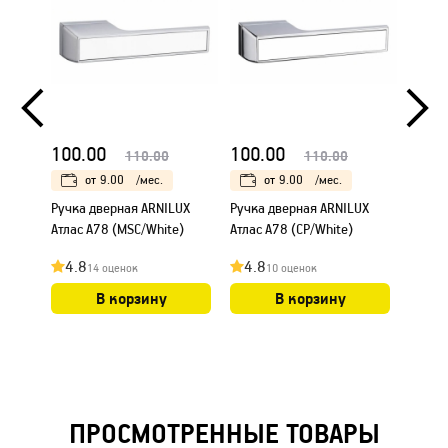
100.00
100.00
100.
110.00
110.00
от
9.00
/мес.
от
9.00
/мес.
Ручка дверная ARNILUX
Ручка дверная ARNILUX
Ручка
Атлас A78 (MSC/White)
Атлас A78 (CP/White)
Атлас 
4.8
4.8
4.8
14 оценок
10 оценок
В корзину
В корзину
ПРОСМОТРЕННЫЕ ТОВАРЫ