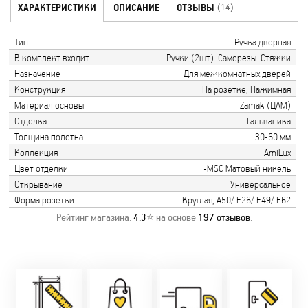
ХАРАКТЕРИСТИКИ
ОПИСАНИЕ
ОТЗЫВЫ
(14)
Тип
Ручка дверная
В комплект входит
Ручки (2шт). Саморезы. Стяжки
Назначение
Для межкомнатных дверей
Конструкция
На розетке, Нажимная
Материал основы
Zamak (ЦАМ)
Отделка
Гальваника
Толщина полотна
30-60 мм
Коллекция
ArniLux
Цвет отделки
-MSC Матовый никель
Открывание
Универсальное
Форма розетки
Круглая, А50/ Е26/ Е49/ Е62
Рейтинг магазина:
4.3
⭐ на основе
197
отзывов
.
Замер бесплатно!
Постоянно акции!
Заводская врезка
Оперативно!
Скидки:
фурнитуры.
Микс
День-в-день или
-новоселам - 2%
Качественный
2-36 мес
на следующий!
-многодетным -
монтаж дверей,