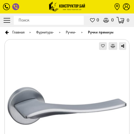
0
0
0
Главная
Фурнитура
-
Ручки
-
Ручки премиум