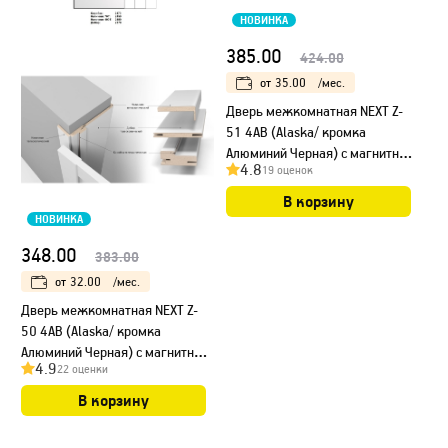
НОВИНКА
385.00
424.00
от
35.00
/мес.
Дверь межкомнатная NEXT Z-
51 4AB (Alaska/ кромка
Алюминий Черная) с магнитным
4.8
19 оценок
замком
В корзину
НОВИНКА
348.00
383.00
от
32.00
/мес.
Дверь межкомнатная NEXT Z-
50 4AB (Alaska/ кромка
Алюминий Черная) с магнитным
4.9
22 оценки
замком
В корзину