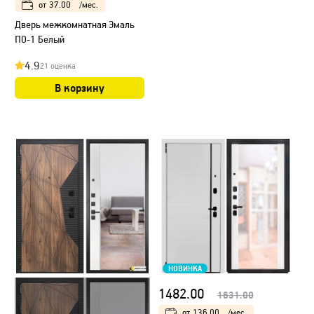
от
37.00
/мес.
Дверь межкомнатная Эмаль
ПО-1 Белый
4.9
21 оценка
В корзину
НОВИНКА
1482.00
1631.00
от
136.00
/мес.