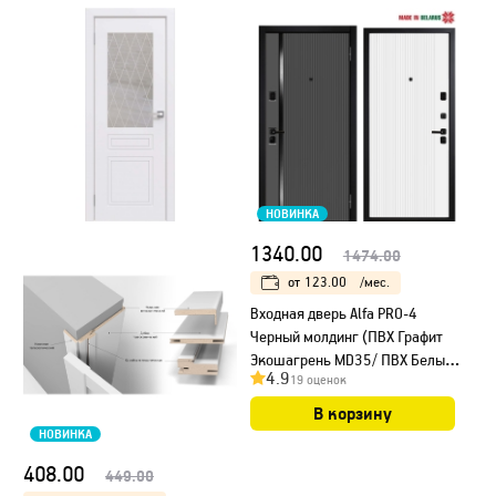
НОВИНКА
1340.00
1474.00
от
123.00
/мес.
Входная дверь Alfa PRO-4
Черный молдинг (ПВХ Графит
Экошагрень MD35/ ПВХ Белый
4.9
19 оценок
MD26)
В корзину
НОВИНКА
408.00
449.00