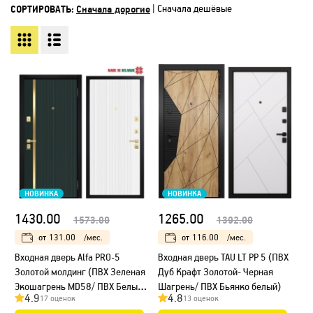
СОРТИРОВАТЬ:
Сначала дорогие
|
Сначала дешёвые
НОВИНКА
НОВИНКА
1430.00
1265.00
1573.00
1392.00
от
131.00
/мес.
от
116.00
/мес.
Входная дверь Alfa PRO-5
Входная дверь TAU LT PP 5 (ПВХ
Золотой молдинг (ПВХ Зеленая
Дуб Крафт Золотой- Черная
Экошагрень MD58/ ПВХ Белый
Шагрень/ ПВХ Бьянко белый)
4.9
4.8
17 оценок
13 оценок
MD26)