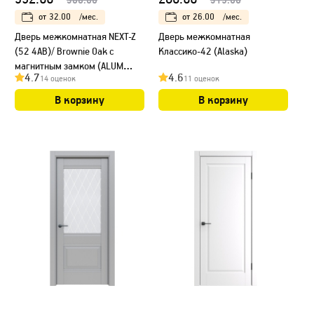
от
32.00
/мес.
от
26.00
/мес.
Дверь межкомнатная NEXT-Z
Дверь межкомнатная
(52 4AB)/ Brownie Oak с
Классико-42 (Alaska)
магнитным замком (ALUM
4.7
4.6
14 оценок
11 оценок
кромка с 4-х сторон Черная)
В корзину
В корзину