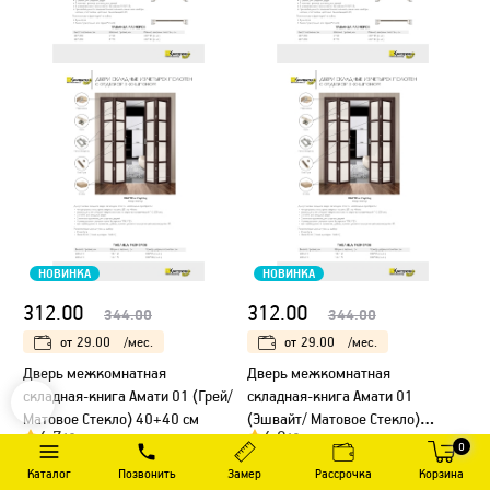
НОВИНКА
НОВИНКА
312.00
312.00
344.00
344.00
от
29.00
/мес.
от
29.00
/мес.
Дверь межкомнатная
Дверь межкомнатная
складная-книга Амати 01 (Грей/
складная-книга Амати 01
Матовое Стекло) 40+40 см
(Эшвайт/ Матовое Стекло)
4.7
4.8
19 оценок
13 оценок
40+40 см
0
В корзину
В корзину
Каталог
Позвонить
Замер
Рассрочка
Корзина