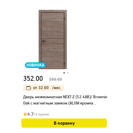
НОВИНКА
352.00
388.00
от
32.00
/мес.
Дверь межкомнатная NEXT-Z (52 4AB)/ Brownie
Oak с магнитным замком (ALUM кромка ..
4.7
14 оценок
В корзину