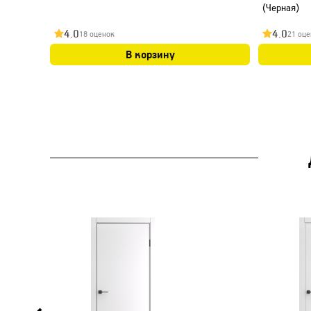
(Черная)
4.0
4.0
18 оценок
21 оце
В корзину