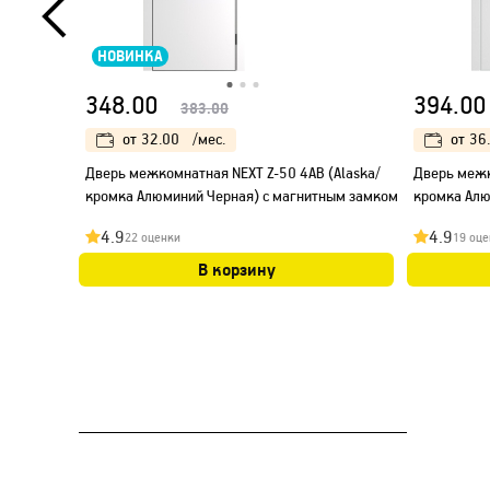
НОВИНКА
348.00
394.00
383.00
от
32.00
/мес.
от
36
Дверь межкомнатная NEXT Z-50 4AB (Alaska/
Дверь межк
кромка Алюминий Черная) с магнитным замком
кромка Алю
4.9
4.9
22 оценки
19 оце
В корзину