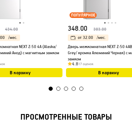
ПОПУЛЯРНОЕ
348.00
434.00
383.00
.00
/мес.
от
32.00
/мес.
омнатная NEXT Z-50 4A (Alaska/
Дверь межкомнатная NEXT Z-50 4AB
миний Анод) с магнитным замком
Grey/ кромка Алюминий Черная) с 
замком
4.8
нок
17 оценок
В корзину
В корзину
ПРОСМОТРЕННЫЕ ТОВАРЫ