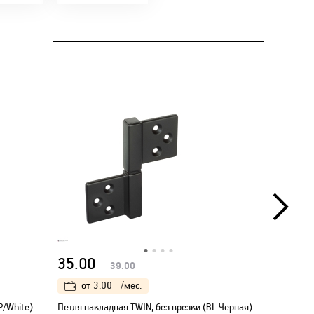
35.00
5.00
39.00
от
3.00
/мес.
от
1.
P/White)
Петля накладная TWIN, без врезки (BL Черная)
Соедините