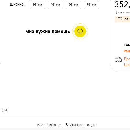
352
Ширина:
60 см
70 см
80 см
90 см
Цена за п
от
Мне нужна помощь
Сам
Реж
Дос
Дос
Ы
(14)
Межкомнатная
В комплект входит