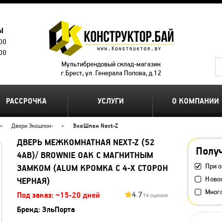
Ы
.00
.00
Мультибрендовый склад-магазин
г.Брест, ул. Генерала Попова, д.12
РАССРОЧКА
УСЛУГИ
О КОМПАНИИ
Двери Экошпон
-
ЭкоШпон Next-Z
ДВЕРЬ МЕЖКОМНАТНАЯ NEXT-Z (52
Получ
4AB)/ BROWNIE OAK С МАГНИТНЫМ
При о
ЗАМКОМ (ALUM КРОМКА С 4-Х СТОРОН
Ново
ЧЕРНАЯ)
Мног
4.7
Под заказ: ~15-20 дней
14 оценок
Бренд:
ЭльПорта