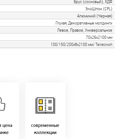
Брус (сосновый), ХДФ
ЭкоШпон (CPL)
Алюминий (Черная)
Глухая, Декоративные молдинги
Левое, Правое, Универсальное
70х26х2100 мм
100/150/200х8х2100 мм/ Телескоп
только
мую с
Идем в ногу с
ики!
самыми
агаем
современным
лучшие
стилями и
Бресте!
дизайнерскими
решениями!
я цена
современные
ынке
коллекции