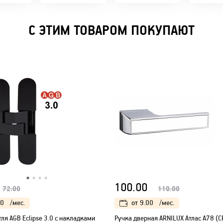
время!
С ЭТИМ ТОВАРОМ ПОКУПАЮТ
100.00
72.00
110.00
00
/мес.
от
9.00
/мес.
ля AGB Eclipse 3.0 с накладками
Ручка дверная ARNILUX Атлас A78 (C