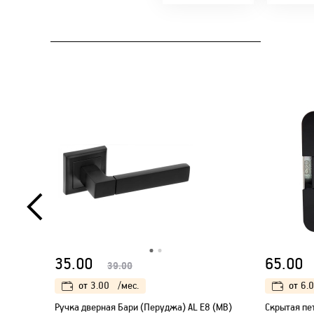
35.00
65.00
39.00
от
3.00
/мес.
от
6.
Ручка дверная Бари (Перуджа) AL E8 (MB)
Скрытая пет