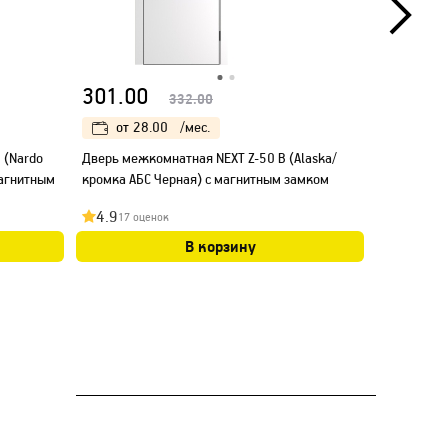
301.00
301.00
332.00
от
28.00
/мес.
от
28
 (Nardo
Дверь межкомнатная NEXT Z-50 B (Alaska/
Дверь межк
магнитным
кромка АБС Черная) с магнитным замком
кромка АБ
4.9
4.5
17 оценок
12 оц
В корзину