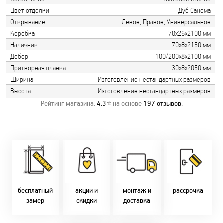
Цвет отделки
Дуб Санома
Открывание
Левое, Правое, Универсальное
Коробка
70х26х2100 мм
Наличник
70х8х2150 мм
Добор
100/200х8х2100 мм
Притворная планка
30х8х2050 мм
Ширина
Изготовление нестандартных размеров
Высота
Изготовление нестандартных размеров
Рейтинг магазина:
4.3
⭐ на основе
197
отзывов
.
Замер бесплатно!
Постоянно акции!
Заводская врезка
Оперативно!
Скидки:
фурнитуры.
Микс
День-в-день или
-новоселам - 2%
Качественный
2-36 мес
на следующий!
-многодетным -
монтаж дверей,
заказать по
2%
окон и мебели.
Магнит-5 мес.
т. +375 29 833-
-при оплате
Доставка по всей
Халва - 2 мес.
10-40, (Viber)
наличными - 10%
Беларуси.
Смарт - 4 мес.
бесплатный
акции и
монтаж и
рассрочка
Оперативно!
FUN - 4 мес.
замер
скидки
доставка
В удобное для Вас
Покупок - 4 мес.
время!