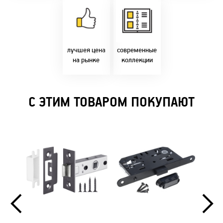
Товары только
напрямую с
Идем в ногу с
фабрики!
самыми
Предлагаем только
современным
лучшие цены в
стилями и
Бресте!
дизайнерскими
решениями!
лучшея цена
современные
на рынке
коллекции
С ЭТИМ ТОВАРОМ ПОКУПАЮТ