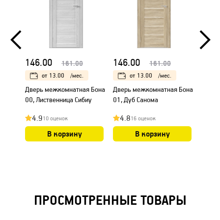
146.00
146.00
146.
161.00
161.00
от
13.00
/мес.
от
13.00
/мес.
Дверь межкомнатная Бона
Дверь межкомнатная Бона
Дверь
00, Лиственница Сибиу
01, Дуб Санома
00, Ду
4.9
4.8
4.8
10 оценок
16 оценок
В корзину
В корзину
ПРОСМОТРЕННЫЕ ТОВАРЫ