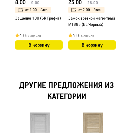
8.00
25.00
25.0
9.00
28.00
от
1.00
/мес.
от
2.00
/мес.
Защелка 100 (GR Графит)
Замок врезной магнитный
Короб
М1885 (BL Черный)
уплот
31х75
4.0
4.0
4.0
17 оценок
14 оценок
В корзину
В корзину
ДРУГИЕ ПРЕДЛОЖЕНИЯ ИЗ
КАТЕГОРИИ