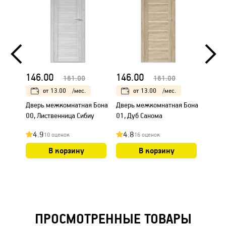
146.00
146.00
146.
161.00
161.00
от
13.00
/мес.
от
13.00
/мес.
Дверь межкомнатная Бона
Дверь межкомнатная Бона
Дверь
00, Лиственница Сибиу
01, Дуб Санома
00, Ду
4.9
4.8
4.8
10 оценок
16 оценок
В корзину
В корзину
ПРОСМОТРЕННЫЕ ТОВАРЫ