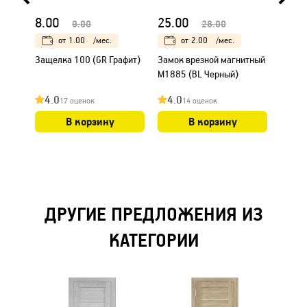
8.00
25.00
25.0
9.00
28.00
от
1.00
/мес.
от
2.00
/мес.
Защелка 100 (GR Графит)
Замок врезной магнитный
Короб
М1885 (BL Черный)
уплот
31х75
4.0
4.0
4.0
17 оценок
14 оценок
Стирл
В корзину
В корзину
ДРУГИЕ ПРЕДЛОЖЕНИЯ ИЗ
КАТЕГОРИИ