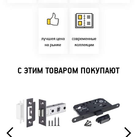
время!
Товары только
напрямую с
Идем в ногу с
фабрики!
самыми
Предлагаем только
современным
лучшие цены в
стилями и
Бресте!
дизайнерскими
решениями!
лучшея цена
современные
на рынке
коллекции
С ЭТИМ ТОВАРОМ ПОКУПАЮТ