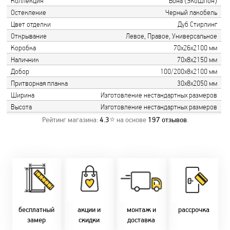
Коллекция
Бона (ЭкоШпон)
Остекление
Черный лакобель
Цвет отделки
Дуб Стирлинг
Открывание
Левое, Правое, Универсальное
Коробка
70х26х2100 мм
Наличник
70х8х2150 мм
Добор
100/200х8х2100 мм
Притворная планка
30х8х2050 мм
Ширина
Изготовление нестандартных размеров
Высота
Изготовление нестандартных размеров
Рейтинг магазина:
4.3
⭐ на основе
197
отзывов
.
Замер бесплатно!
Постоянно акции!
Заводская врезка
Оперативно!
Скидки:
фурнитуры.
Микс
День-в-день или
-новоселам - 2%
Качественный
2-36 мес
на следующий!
-многодетным -
монтаж дверей,
заказать по
2%
окон и мебели.
Магнит-5 мес.
т. +375 29 833-
-при оплате
Доставка по всей
Халва - 2 мес.
10-40, (Viber)
наличными - 10%
Беларуси.
Смарт - 4 мес.
бесплатный
акции и
монтаж и
рассрочка
Оперативно!
FUN - 4 мес.
замер
скидки
доставка
В удобное для Вас
Покупок - 4 мес.