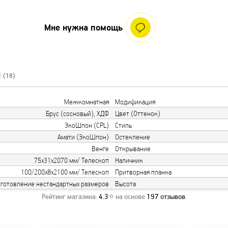
Мне нужна помощь
Ы
(18)
Межкомнатная
Модификация
Брус (сосновый), ХДФ
Цвет (Оттенок)
ЭкоШпон (CPL)
Стиль
Амати (ЭкоШпон)
Остекление
Венге
Открывание
75х31х2070 мм/ Телескоп
Наличник
100/200х8х2100 мм/ Телескоп
Притворная планка
готовление нестандартных размеров
Высота
Рейтинг магазина:
4.3
⭐ на основе
197
отзывов
.