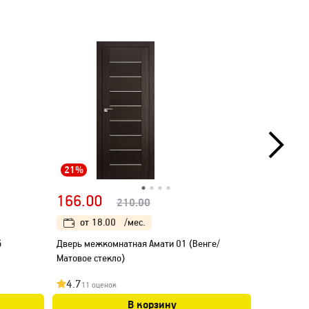
21%
21%
166.00
166.00
210.00
от
18.00
/мес.
от
18
б
Дверь межкомнатная Амати 01 (Венге/
Дверь меж
Матовое стекло)
Матовое ст
4.7
4.8
11 оценок
16 оц
В корзину