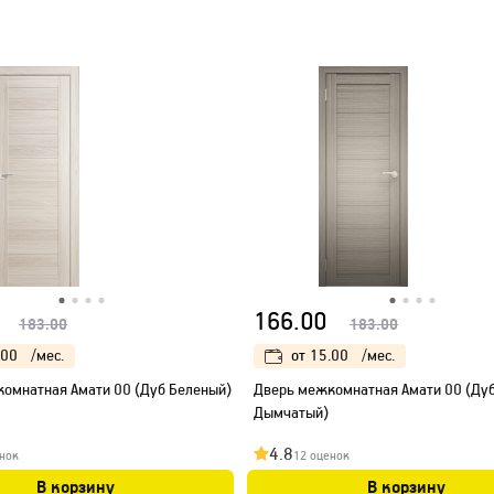
166.00
183.00
183.00
.00
/мес.
от
15.00
/мес.
омнатная Амати 00 (Дуб Беленый)
Дверь межкомнатная Амати 00 (Ду
Дымчатый)
4.8
нок
12 оценок
В корзину
В корзину