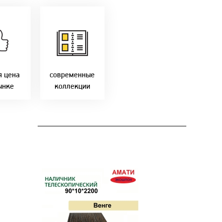
только
мую с
Идем в ногу с
ики!
самыми
агаем
современным
лучшие
стилями и
Бресте!
дизайнерскими
решениями!
я цена
современные
ынке
коллекции