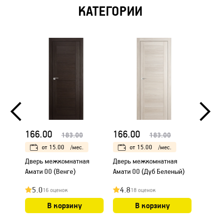
КАТЕГОРИИ
166.00
166.00
166.
183.00
183.00
от
15.00
/мес.
от
15.00
/мес.
Дверь межкомнатная
Дверь межкомнатная
Дверь
Амати 00 (Венге)
Амати 00 (Дуб Беленый)
Амати
5.0
4.8
4.8
16 оценок
18 оценок
В корзину
В корзину