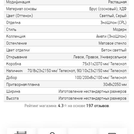
Модификация
Распашная
Материал основы
Брус (сосновый), ХДФ
Цвет (Оттенок)
Светлый, Серый
Отделка
ЭкоШпон (CPL)
Стиль
Модерн
Коллекция
Амати (ЭкоШпон)
Остекление
Матовое стекло
Цвет отделки
Бетон светлый
Открывание
Левое, Правое, Универсальное
Коробка
75х31х2070 мм/ Телескоп
Наличник
70/8х23х2150 мм/ Телескоп, 90/10х23х2150 мм/ Телескоп
Добор
100/200х8х2100 мм/ Телескоп
Притворная планка
30х8х2050 мм
Ширина
Изготовление нестандартных размеров
Высота
Изготовление нестандартных размеров
Рейтинг магазина:
4.3
⭐ на основе
197
отзывов
.
Замер бесплатно!
Постоянно акции!
Заводская врезка