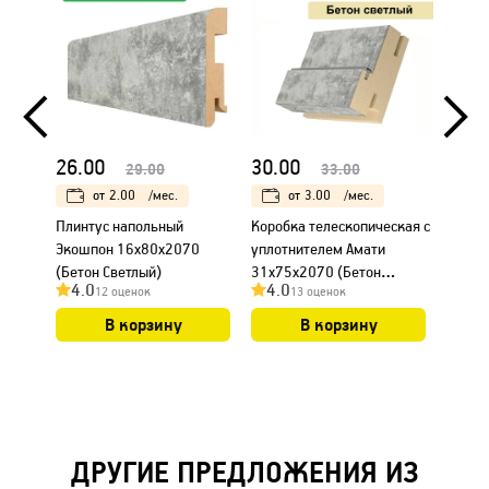
26.00
30.00
18.0
29.00
33.00
от
2.00
/мес.
от
3.00
/мес.
Плинтус напольный
Коробка телескопическая с
Налич
Экошпон 16х80х2070
уплотнителем Амати
Амати
(Бетон Светлый)
31х75х2070 (Бетон
Светл
4.0
4.0
4.0
12 оценок
13 оценок
Светлый)
В корзину
В корзину
ДРУГИЕ ПРЕДЛОЖЕНИЯ ИЗ