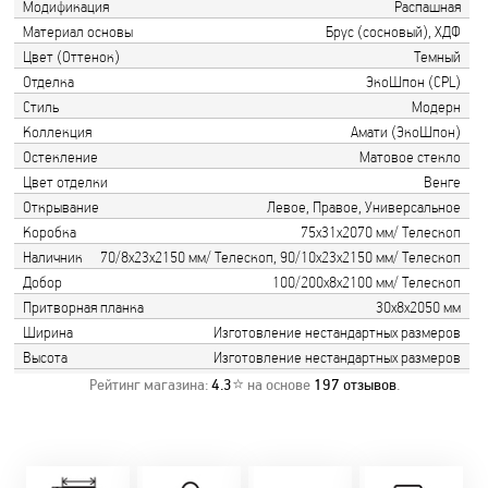
Модификация
Распашная
Материал основы
Брус (сосновый), ХДФ
Цвет (Оттенок)
Темный
Отделка
ЭкоШпон (CPL)
Стиль
Модерн
Коллекция
Амати (ЭкоШпон)
Остекление
Матовое стекло
Цвет отделки
Венге
Открывание
Левое, Правое, Универсальное
Коробка
75х31х2070 мм/ Телескоп
Наличник
70/8х23х2150 мм/ Телескоп, 90/10х23х2150 мм/ Телескоп
Добор
100/200х8х2100 мм/ Телескоп
Притворная планка
30х8х2050 мм
Ширина
Изготовление нестандартных размеров
Высота
Изготовление нестандартных размеров
Рейтинг магазина:
4.3
⭐ на основе
197
отзывов
.
Замер бесплатно!
Постоянно акции!
Заводская врезка