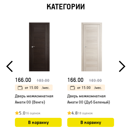
КАТЕГОРИИ
166.00
166.00
166.
183.00
183.00
от
15.00
/мес.
от
15.00
/мес.
Дверь межкомнатная
Дверь межкомнатная
Дверь
Амати 00 (Венге)
Амати 00 (Дуб Беленый)
Амати
5.0
4.8
4.8
16 оценок
18 оценок
В корзину
В корзину