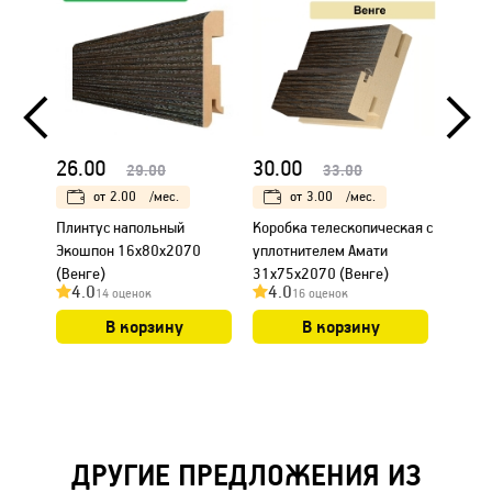
26.00
30.00
18.0
29.00
33.00
от
2.00
/мес.
от
3.00
/мес.
Плинтус напольный
Коробка телескопическая с
Налич
Экошпон 16х80х2070
уплотнителем Амати
Амати
(Венге)
31х75х2070 (Венге)
4.0
4.0
4.0
14 оценок
16 оценок
В корзину
В корзину
ДРУГИЕ ПРЕДЛОЖЕНИЯ ИЗ