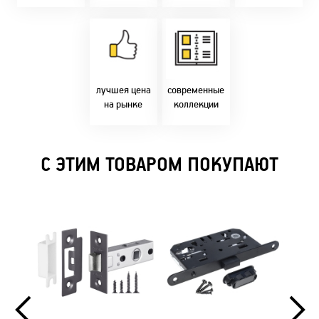
время!
Товары только
напрямую с
Идем в ногу с
фабрики!
самыми
Предлагаем только
современным
лучшие цены в
стилями и
Бресте!
дизайнерскими
решениями!
лучшея цена
современные
на рынке
коллекции
С ЭТИМ ТОВАРОМ ПОКУПАЮТ