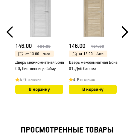
146.00
146.00
146.
161.00
161.00
от
13.00
/мес.
от
13.00
/мес.
Дверь межкомнатная Бона
Дверь межкомнатная Бона
Дверь
00, Лиственница Сибиу
01, Дуб Санома
00, Ду
4.9
4.8
4.8
10 оценок
16 оценок
В корзину
В корзину
ПРОСМОТРЕННЫЕ ТОВАРЫ