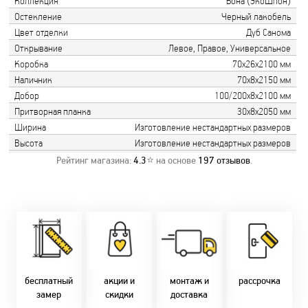
Коллекция
Бона (ЭкоШпон)
Остекление
Черный лакобель
Цвет отделки
Дуб Санома
Открывание
Левое, Правое, Универсальное
Коробка
70х26х2100 мм
Наличник
70х8х2150 мм
Добор
100/200х8х2100 мм
Притворная планка
30х8х2050 мм
Ширина
Изготовление нестандартных размеров
Высота
Изготовление нестандартных размеров
Рейтинг магазина:
4.3
⭐ на основе
197
отзывов
.
Замер бесплатно!
Постоянно акции!
Заводская врезка
Оперативно!
Скидки:
фурнитуры.
Микс
День-в-день или
-новоселам - 2%
Качественный
2-36 мес
на следующий!
-многодетным -
монтаж дверей,
заказать по
2%
окон и мебели.
Магнит-5 мес.
т. +375 29 833-
-при оплате
Доставка по всей
Халва - 2 мес.
10-40, (Viber)
наличными - 10%
Беларуси.
Смарт - 4 мес.
бесплатный
акции и
монтаж и
рассрочка
Оперативно!
FUN - 4 мес.
замер
скидки
доставка
В удобное для Вас
Покупок - 4 мес.