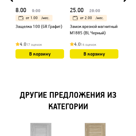
8.00
25.00
25.0
9.00
28.00
от
1.00
/мес.
от
2.00
/мес.
Защелка 100 (GR Графит)
Замок врезной магнитный
Короб
М1885 (BL Черный)
уплот
31х75
4.0
4.0
4.0
17 оценок
14 оценок
В корзину
В корзину
ДРУГИЕ ПРЕДЛОЖЕНИЯ ИЗ
КАТЕГОРИИ