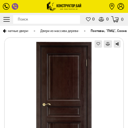
0
0
0
жкомнатные двери
-
Двери из массива дерева
-
Поставы, "ПМЦ", Сосна