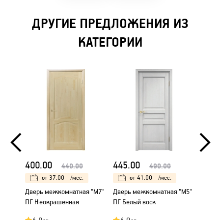
ДРУГИЕ ПРЕДЛОЖЕНИЯ ИЗ
КАТЕГОРИИ
400.00
445.00
445.
440.00
490.00
от
37.00
/мес.
от
41.00
/мес.
Дверь межкомнатная "М7"
Дверь межкомнатная "М5"
Дверь
ПГ Неокрашенная
ПГ Белый воск
ПО Бе