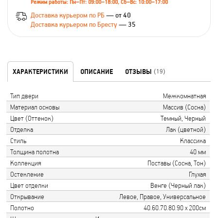
Режим работы: Пн–Пт: 09:00–18:00, Сб–Вс: 10:00–17:00
Доставка курьером по РБ
— от 40
Доставка курьером по Бресту
— 35
ХАРАКТЕРИСТИКИ
ОПИСАНИЕ
ОТЗЫВЫ
(19)
Тип двери
Межкомнатная
Материал основы
Массив (Сосна)
Цвет (Оттенок)
Темный, Черный
Отделка
Лак (цветной)
Стиль
Классика
Толщина полотна
40 мм
Коллекция
Поставы (Сосна, Тон)
Остекление
Глухая
Цвет отделки
Венге (Черный лак)
Открывание
Левое, Правое, Универсальное
Полотно
40.60.70.80.90 х 200см