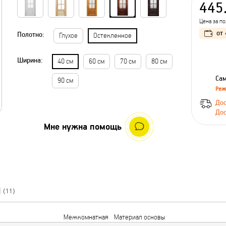
445
Цена за п
от
Полотно:
Глухое
Остекленное
Ширина:
40 см
60 см
70 см
80 см
Сам
90 см
Реж
Дос
Дос
Мне нужна помощь
Ы
(11)
Межкомнатная
Материал основы