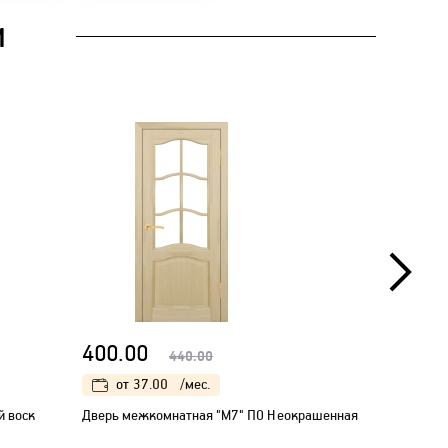
И
400.00
445.00
440.00
от
37.00
/мес.
от
41
й воск
Дверь межкомнатная "М7" ПО Неокрашенная
Дверь меж