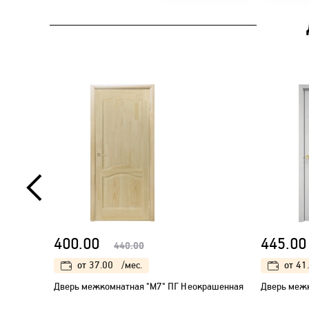
400.00
445.00
440.00
от
37.00
/мес.
от
41
Дверь межкомнатная "М7" ПГ Неокрашенная
Дверь межк