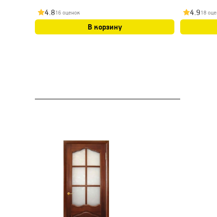
4.8
4.9
16 оценок
18 оце
В корзину