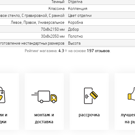
Темный
Отделка
Классика
Коллекция
вое стекло, С гравировкой, С рамкой
Цвет отделки
Левое, Правое, Универсальное
Коробка
70х8х2150 мм
Добор
30х8х2050 мм
Полотно
готовление нестандартных размеров
Высота
Рейтинг магазина:
4.3
⭐ на основе
197
отзывов
.
о акции!
Заводская врезка
Товары 
дки:
фурнитуры.
Микс
напря
лам - 2%
Качественный
2-36 мес
фабр
етным -
монтаж дверей,
Предл
%
окон и мебели.
Магнит-5 мес.
только 
оплате
Доставка по всей
Халва - 2 мес.
цены в 
ми - 10%
Беларуси.
Смарт - 4 мес.
ии и
монтаж и
рассрочка
лучше
Оперативно!
FUN - 4 мес.
дки
доставка
на р
В удобное для Вас
Покупок - 4 мес.
время!