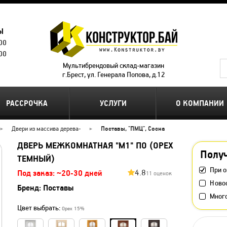
Ы
.00
.00
Мультибрендовый склад-магазин
г.Брест, ул. Генерала Попова, д.12
РАССРОЧКА
УСЛУГИ
О КОМПАНИИ
Двери из массива дерева
-
Поставы, "ПМЦ", Сосна
ДВЕРЬ МЕЖКОМНАТНАЯ "М1" ПО (ОРЕХ
Получ
ТЕМНЫЙ)
При о
4.8
Под заказ: ~20-30 дней
11 оценок
Ново
Бренд:
Поставы
Мног
Цвет выбрать:
Орех 15%