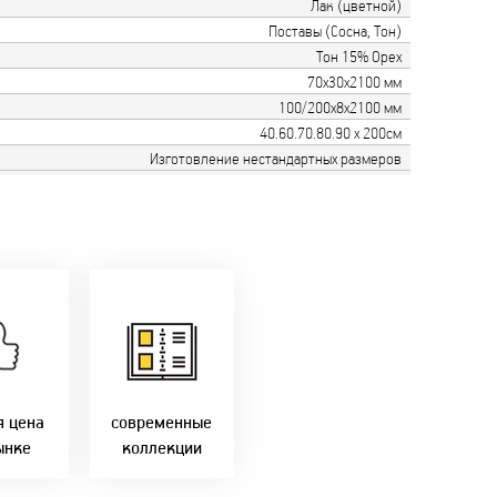
Лак (цветной)
Поставы (Сосна, Тон)
Тон 15% Орех
70х30х2100 мм
100/200х8х2100 мм
40.60.70.80.90 х 200см
Изготовление нестандартных размеров
только
мую с
Идем в ногу с
ики!
самыми
агаем
современным
лучшие
стилями и
Бресте!
дизайнерскими
решениями!
я цена
современные
ынке
коллекции