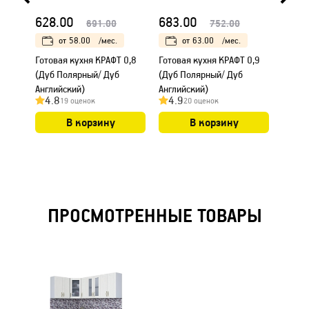
628.00
683.00
754.
691.00
752.00
от
58.00
/мес.
от
63.00
/мес.
Готовая кухня КРАФТ 0,8
Готовая кухня КРАФТ 0,9
Готова
(Дуб Полярный/ Дуб
(Дуб Полярный/ Дуб
(Дуб 
Английский)
Английский)
Англи
4.8
4.9
4.8
19 оценок
20 оценок
В корзину
В корзину
ПРОСМОТРЕННЫЕ ТОВАРЫ