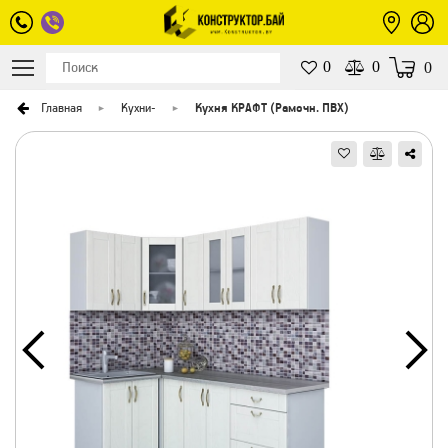
0
0
0
Главная
Кухни
-
Кухня КРАФТ (Рамочн. ПВХ)