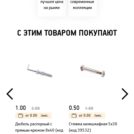
решениями!
лучшея цена
современные
на рынке
коллекции
С ЭТИМ ТОВАРОМ ПОКУПАЮТ
1.00
0.50
1.00
2.00
1.00
от
0.00
/мес.
от
0.00
/мес.
Дюбель распорный с
Стяжка межшкафная 5х30
Дюбел
прямым крюком 8х40 (код
(код 39532)
прямы