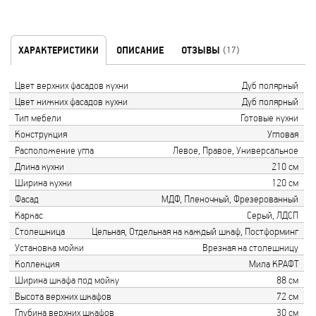
ХАРАКТЕРИСТИКИ
ОПИСАНИЕ
ОТЗЫВЫ
(17)
Цвет верхних фасадов кухни
Дуб полярный
Цвет нижних фасадов кухни
Дуб полярный
Тип мебели
Готовые кухни
Конструкция
Угловая
Расположение угла
Левое, Правое, Универсальное
Длина кухни
210 см
Ширина кухни
120 см
Фасад
МДФ, Пленочный, Фрезерованный
Каркас
Серый, ЛДСП
Столешница
Цельная, Отдельная на каждый шкаф, Постформинг
Установка мойки
Врезная на столешницу
Коллекция
Мила КРАФТ
Ширина шкафа под мойку
88 см
Высота верхних шкафов
72 см
Глубина верхних шкафов
30 см