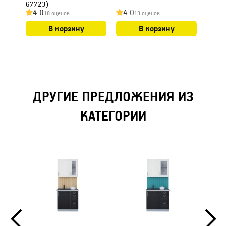
67723)
(код 
4.0
4.0
4.0
18 оценок
13 оценок
В корзину
В корзину
ДРУГИЕ ПРЕДЛОЖЕНИЯ ИЗ
КАТЕГОРИИ