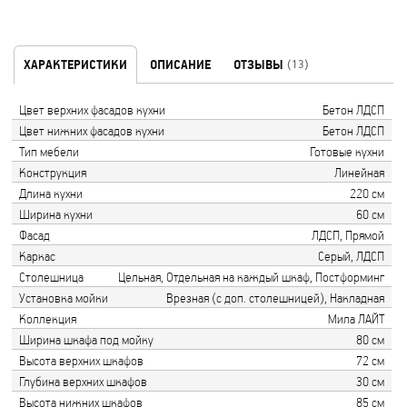
ХАРАКТЕРИСТИКИ
ОПИСАНИЕ
ОТЗЫВЫ
(13)
Цвет верхних фасадов кухни
Бетон ЛДСП
Цвет нижних фасадов кухни
Бетон ЛДСП
Тип мебели
Готовые кухни
Конструкция
Линейная
Длина кухни
220 см
Ширина кухни
60 см
Фасад
ЛДСП, Прямой
Каркас
Серый, ЛДСП
Столешница
Цельная, Отдельная на каждый шкаф, Постформинг
Установка мойки
Врезная (с доп. столешницей), Накладная
Коллекция
Мила ЛАЙТ
Ширина шкафа под мойку
80 см
Высота верхних шкафов
72 см
Глубина верхних шкафов
30 см
Высота нижних шкафов
85 см