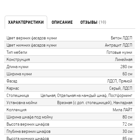
ХАРАКТЕРИСТИКИ
ОПИСАНИЕ
ОТЗЫВЫ
(10)
Цвет верхних фасадов кухни
Бетон ЛДСП
Цвет нижних фасадов кухни
Антрацит ЛДСП
Тип мебели
Готовые кухни
Конструкция
Линейная
Длина кухни
280 см
Ширина кухни
60 см
Фасад
ЛДСП, Прямой
Каркас
Серый, ЛДСП
Столешница
Цельная, Отдельная на каждый шкаф, Постформинг
Установка мойки
Врезная (с доп. столешницей), Накладная
Коллекция
Мила ЛАЙТ
Ширина шкафа под мойку
80 см
Высота верхних шкафов
72 см
Глубина верхних шкафов
30 см
Высота нижних шкафов
85 см