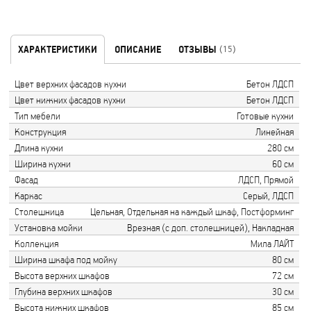
ХАРАКТЕРИСТИКИ
ОПИСАНИЕ
ОТЗЫВЫ
(15)
Цвет верхних фасадов кухни
Бетон ЛДСП
Цвет нижних фасадов кухни
Бетон ЛДСП
Тип мебели
Готовые кухни
Конструкция
Линейная
Длина кухни
280 см
Ширина кухни
60 см
Фасад
ЛДСП, Прямой
Каркас
Серый, ЛДСП
Столешница
Цельная, Отдельная на каждый шкаф, Постформинг
Установка мойки
Врезная (с доп. столешницей), Накладная
Коллекция
Мила ЛАЙТ
Ширина шкафа под мойку
80 см
Высота верхних шкафов
72 см
Глубина верхних шкафов
30 см
Высота нижних шкафов
85 см