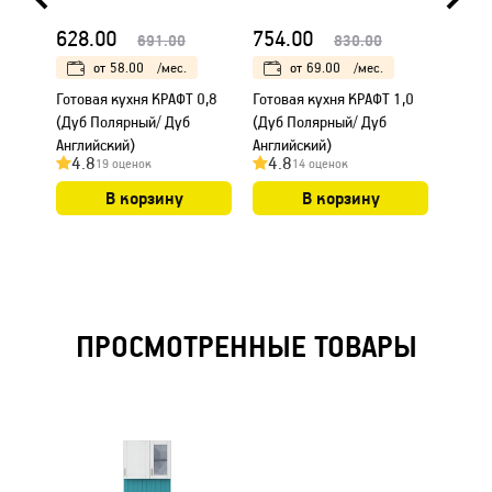
628.00
754.00
763.
691.00
830.00
от
58.00
/мес.
от
69.00
/мес.
Готовая кухня КРАФТ 0,8
Готовая кухня КРАФТ 1,0
Готова
(Дуб Полярный/ Дуб
(Дуб Полярный/ Дуб
(Дуб 
Английский)
Английский)
Англи
4.8
4.8
4.7
19 оценок
14 оценок
В корзину
В корзину
ПРОСМОТРЕННЫЕ ТОВАРЫ