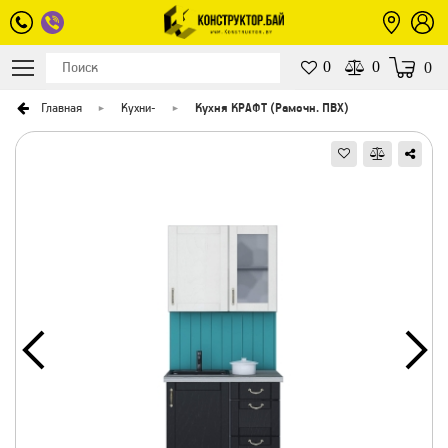
0
0
0
Главная
Кухни
-
Кухня КРАФТ (Рамочн. ПВХ)