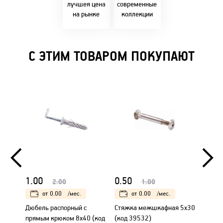
решениями!
лучшея цена
современные
на рынке
коллекции
С ЭТИМ ТОВАРОМ ПОКУПАЮТ
1.00
0.50
1.00
2.00
1.00
от
0.00
/мес.
от
0.00
/мес.
Дюбель распорный с
Стяжка межшкафная 5х30
Дюбел
прямым крюком 8х40 (код
(код 39532)
прямы