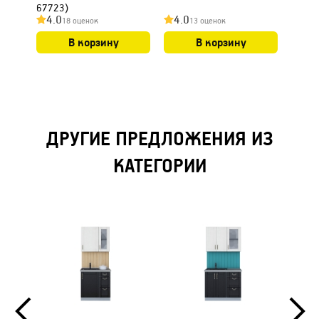
67723)
(код 
4.0
4.0
4.0
18 оценок
13 оценок
В корзину
В корзину
ДРУГИЕ ПРЕДЛОЖЕНИЯ ИЗ
КАТЕГОРИИ