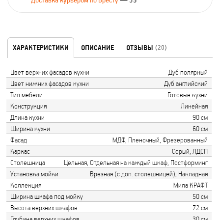
Доставка курьером по Бресту
— 35
ХАРАКТЕРИСТИКИ
ОПИСАНИЕ
ОТЗЫВЫ
(20)
Цвет верхних фасадов кухни
Дуб полярный
Цвет нижних фасадов кухни
Дуб английский
Тип мебели
Готовые кухни
Конструкция
Линейная
Длина кухни
90 см
Ширина кухни
60 см
Фасад
МДФ, Пленочный, Фрезерованный
Каркас
Серый, ЛДСП
Столешница
Цельная, Отдельная на каждый шкаф, Постформинг
Установка мойки
Врезная (с доп. столешницей), Накладная
Коллекция
Мила КРАФТ
Ширина шкафа под мойку
50 см
Высота верхних шкафов
72 см
Глубина верхних шкафов
30 см