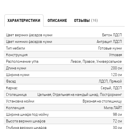
ХАРАКТЕРИСТИКИ
ОПИСАНИЕ
ОТЗЫВЫ
(16)
Цвет верхних фасадов кухни
Бетон ЛДСП
Цвет нижних фасадов кухни
Антрацит ЛДСП
Тип мебели
Готовые кухни
Конструкция
Угловая
Расположение угла
Левое, Правое, Универсальное
Длина кухни
200 см
Ширина кухни
120 см
Фасад
ЛДСП, Прямой
Каркас
Серый, ЛДСП
Столешница
Цельная, Отдельная на каждый шкаф, Постформинг
Установка мойки
Врезная на столешницу
Коллекция
Мила ЛАЙТ
Ширина шкафа под мойку
98 см
Высота верхних шкафов
72 см
Глубина верхних шкафов
30 см