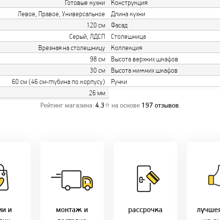
Готовые кухни
Конструкция
Левое, Правое, Универсальное
Длина кухни
120 см
Фасад
Серый, ЛДСП
Столешница
Врезная на столешницу
Коллекция
98 см
Высота верхних шкафов
30 см
Высота нижних шкафов
60 см (46 см-глубина по корпусу)
Ручки
26 мм
Рейтинг магазина:
4.3
⭐ на основе
197
отзывов
.
о акции!
Заводская врезка
Товары 
дки:
фурнитуры.
Микс
напря
лам - 2%
Качественный
2-36 мес
фабр
етным -
монтаж дверей,
Предл
%
окон и мебели.
Магнит-5 мес.
только 
оплате
Доставка по всей
Халва - 2 мес.
цены в 
ми - 10%
Беларуси.
Смарт - 4 мес.
ии и
монтаж и
рассрочка
лучше
Оперативно!
FUN - 4 мес.