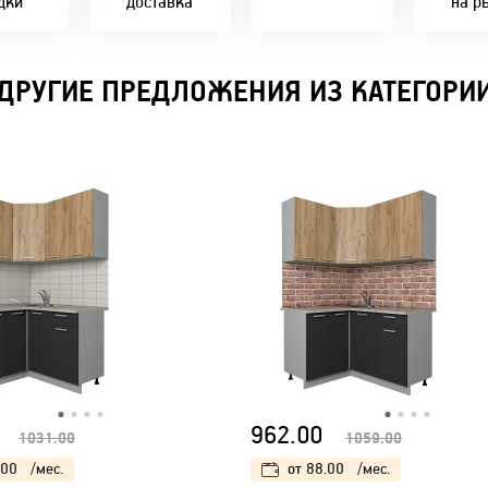
дки
доставка
на р
В удобное для Вас
Покупок - 4 мес.
время!
ДРУГИЕ ПРЕДЛОЖЕНИЯ ИЗ КАТЕГОРИ
962.00
1031.00
1059.00
.00
/мес.
от
88.00
/мес.