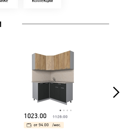
ынке
коллекции
И
1023.00
1057.
1126.00
от
94.00
/мес.
от
97