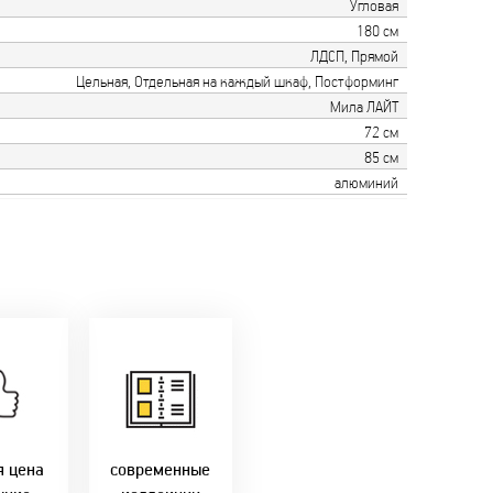
Угловая
180 см
ЛДСП, Прямой
Цельная, Отдельная на каждый шкаф, Постформинг
Мила ЛАЙТ
72 см
85 см
алюминий
только
мую с
Идем в ногу с
ики!
самыми
агаем
современным
лучшие
стилями и
Бресте!
дизайнерскими
решениями!
я цена
современные