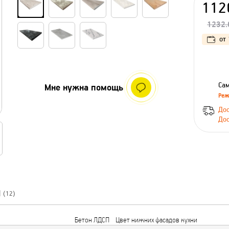
112
1232.
от
Сам
Мне нужна помощь
Реж
Дос
Дос
Ы
(12)
Бетон ЛДСП
Цвет нижних фасадов кухни