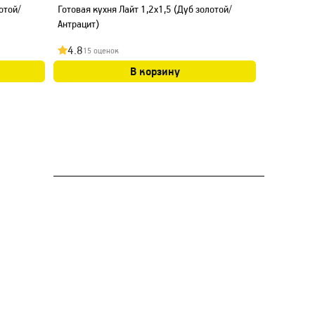
отой/
Готовая кухня Лайт 1,2x1,5 (Дуб золотой/
Готовая ку
Антрацит)
Антрацит)
4.8
4.9
15 оценок
21 оц
В корзину