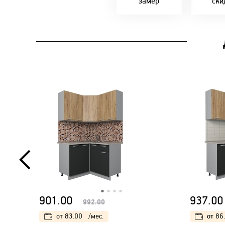
замер
ски
901.00
937.00
992.00
от
83.00
/мес.
от
86