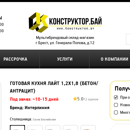
Ы
.00
.00
Мультибрендовый склад-магазин
г.Брест, ул. Генерала Попова, д.12
РАССРОЧКА
УСЛУГИ
О КОМПАНИИ
ГОТОВАЯ КУХНЯ ЛАЙТ 1,2X1,8 (БЕТОН/
Получ
АНТРАЦИТ)
При о
5.0
Под заказ: ~10-15 дней
12 оценок
Ново
Бренд:
Интерлиния
Мног
Столешница:
Сосна Бискайская