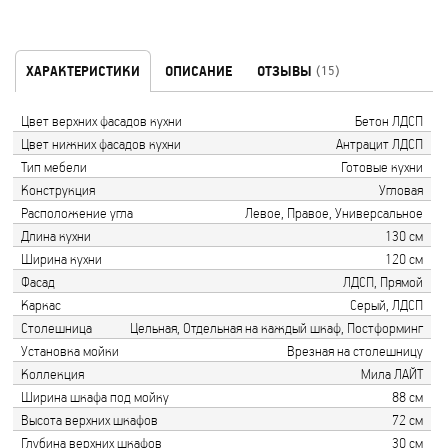
ХАРАКТЕРИСТИКИ
ОПИСАНИЕ
ОТЗЫВЫ
(15)
Цвет верхних фасадов кухни
Бетон ЛДСП
Цвет нижних фасадов кухни
Антрацит ЛДСП
Тип мебели
Готовые кухни
Конструкция
Угловая
Расположение угла
Левое, Правое, Универсальное
Длина кухни
130 см
Ширина кухни
120 см
Фасад
ЛДСП, Прямой
Каркас
Серый, ЛДСП
Столешница
Цельная, Отдельная на каждый шкаф, Постформинг
Установка мойки
Врезная на столешницу
Коллекция
Мила ЛАЙТ
Ширина шкафа под мойку
88 см
Высота верхних шкафов
72 см
Глубина верхних шкафов
30 см