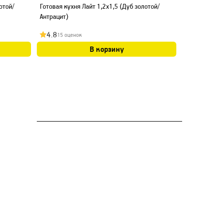
отой/
Готовая кухня Лайт 1,2x1,5 (Дуб золотой/
Готовая ку
Антрацит)
Антрацит)
4.8
4.9
15 оценок
21 оц
В корзину