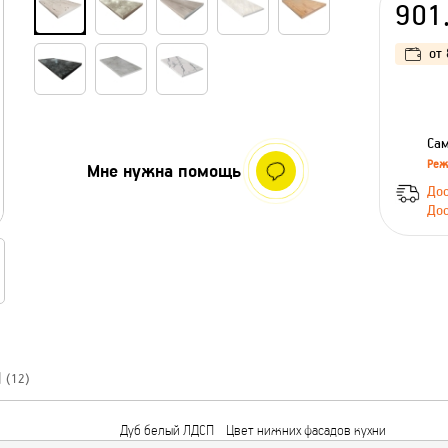
901
от
Сам
Реж
Мне нужна помощь
Дос
Дос
Ы
(12)
Дуб белый ЛДСП
Цвет нижних фасадов кухни