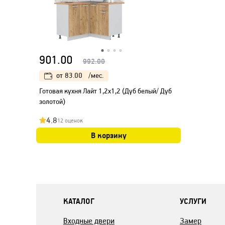
901.00
992.00
от
83.00
/мес.
Готовая кухня Лайт 1,2x1,2 (Дуб белый/ Дуб
золотой)
4.8
12 оценок
В корзину
КАТАЛОГ
УСЛУГИ
Входные двери
Замер