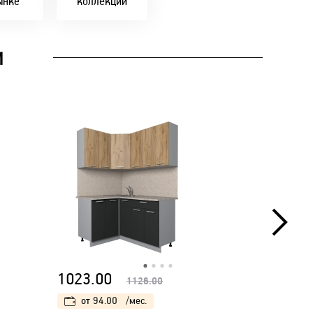
ынке
коллекции
И
1023.00
1057.
1126.00
от
94.00
/мес.
от
97