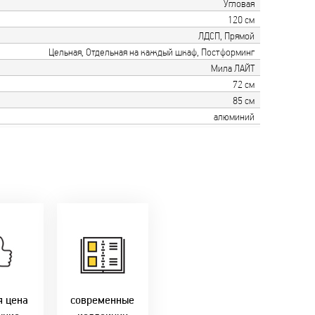
Угловая
120 см
ЛДСП, Прямой
Цельная, Отдельная на каждый шкаф, Постформинг
Мила ЛАЙТ
72 см
85 см
алюминий
только
мую с
Идем в ногу с
ики!
самыми
агаем
современным
лучшие
стилями и
Бресте!
дизайнерскими
решениями!
я цена
современные