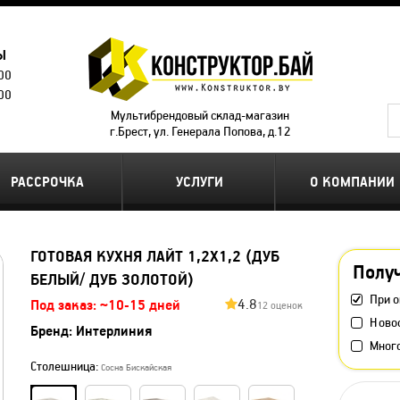
Ы
.00
.00
Мультибрендовый склад-магазин
г.Брест, ул. Генерала Попова, д.12
РАССРОЧКА
УСЛУГИ
О КОМПАНИИ
ГОТОВАЯ КУХНЯ ЛАЙТ 1,2X1,2 (ДУБ
Получ
БЕЛЫЙ/ ДУБ ЗОЛОТОЙ)
При о
4.8
Под заказ: ~10-15 дней
12 оценок
Ново
Бренд:
Интерлиния
Мног
Столешница:
Сосна Бискайская