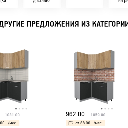
дки
доставка
на р
В удобное для Вас
Покупок - 4 мес.
время!
ДРУГИЕ ПРЕДЛОЖЕНИЯ ИЗ КАТЕГОРИ
962.00
1031.00
1059.00
.00
/мес.
от
88.00
/мес.