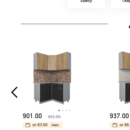
замер
ски
901.00
937.00
992.00
от
83.00
/мес.
от
86