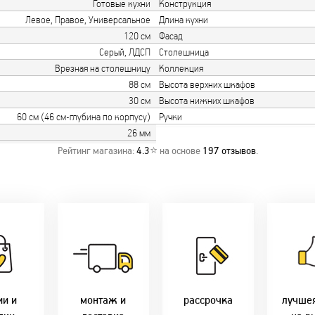
Готовые кухни
Конструкция
Левое, Правое, Универсальное
Длина кухни
120 см
Фасад
Серый, ЛДСП
Столешница
Врезная на столешницу
Коллекция
88 см
Высота верхних шкафов
30 см
Высота нижних шкафов
60 см (46 см-глубина по корпусу)
Ручки
26 мм
Рейтинг магазина:
4.3
⭐ на основе
197
отзывов
.
о акции!
Заводская врезка
Товары 
дки:
фурнитуры.
Микс
напря
лам - 2%
Качественный
2-36 мес
фабр
етным -
монтаж дверей,
Предл
%
окон и мебели.
Магнит-5 мес.
только 
оплате
Доставка по всей
Халва - 2 мес.
цены в 
ми - 10%
Беларуси.
Смарт - 4 мес.
ии и
монтаж и
рассрочка
лучше
Оперативно!
FUN - 4 мес.