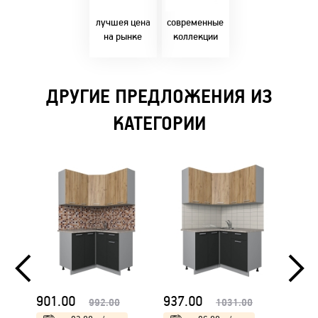
Бресте!
дизайнерскими
решениями!
лучшея цена
современные
на рынке
коллекции
ДРУГИЕ ПРЕДЛОЖЕНИЯ ИЗ
КАТЕГОРИИ
901.00
937.00
962.
992.00
1031.00