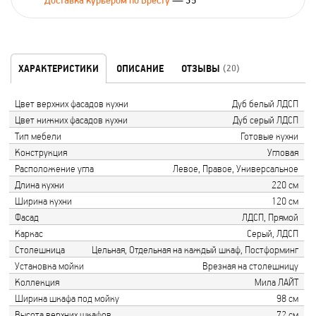
Доставка курьером по Бресту
— 35
ХАРАКТЕРИСТИКИ
ОПИСАНИЕ
ОТЗЫВЫ
(20)
Цвет верхних фасадов кухни
Дуб белый ЛДСП
Цвет нижних фасадов кухни
Дуб серый ЛДСП
Тип мебели
Готовые кухни
Конструкция
Угловая
Расположение угла
Левое, Правое, Универсальное
Длина кухни
220 см
Ширина кухни
120 см
Фасад
ЛДСП, Прямой
Каркас
Серый, ЛДСП
Столешница
Цельная, Отдельная на каждый шкаф, Постформинг
Установка мойки
Врезная на столешницу
Коллекция
Мила ЛАЙТ
Ширина шкафа под мойку
98 см
Высота верхних шкафов
72 см