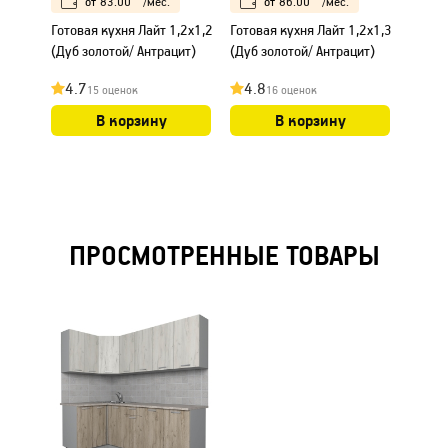
от
83.00
/мес.
от
86.00
/мес.
Готовая кухня Лайт 1,2x1,2
Готовая кухня Лайт 1,2x1,3
Готова
(Дуб золотой/ Антрацит)
(Дуб золотой/ Антрацит)
(Дуб з
4.7
4.8
4.7
15 оценок
16 оценок
В корзину
В корзину
ПРОСМОТРЕННЫЕ ТОВАРЫ