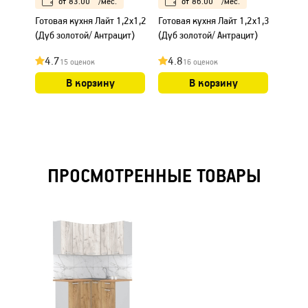
от
83.00
/мес.
от
86.00
/мес.
Готовая кухня Лайт 1,2x1,2
Готовая кухня Лайт 1,2x1,3
Готова
(Дуб золотой/ Антрацит)
(Дуб золотой/ Антрацит)
(Дуб з
4.7
4.8
4.7
15 оценок
16 оценок
В корзину
В корзину
ПРОСМОТРЕННЫЕ ТОВАРЫ