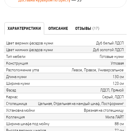
Доставка курьером по Бресту
— 35
ХАРАКТЕРИСТИКИ
ОПИСАНИЕ
ОТЗЫВЫ
(17)
Цвет верхних фасадов кухни
Дуб белый ЛДСП
Цвет нижних фасадов кухни
Дуб золотой ЛДСП
Тип мебели
Готовые кухни
Конструкция
Угловая
Расположение угла
Левое, Правое, Универсальное
Длина кухни
130 см
Ширина кухни
120 см
Фасад
ЛДСП, Прямой
Каркас
Серый, ЛДСП
Столешница
Цельная, Отдельная на каждый шкаф, Постформинг
Установка мойки
Врезная на столешницу
Коллекция
Мила ЛАЙТ
Ширина шкафа под мойку
88 см
Высота верхних шкафов
72 см