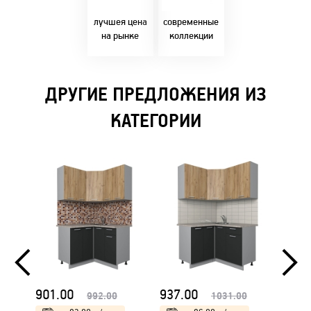
Бресте!
дизайнерскими
решениями!
лучшея цена
современные
на рынке
коллекции
ДРУГИЕ ПРЕДЛОЖЕНИЯ ИЗ
КАТЕГОРИИ
901.00
937.00
962.
992.00
1031.00