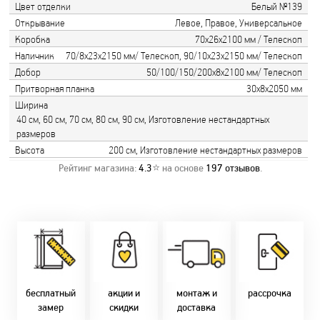
Цвет отделки
Белый №139
Открывание
Левое, Правое, Универсальное
Коробка
70х26х2100 мм / Телескоп
Наличник
70/8х23х2150 мм/ Телескоп, 90/10х23х2150 мм/ Телескоп
Добор
50/100/150/200х8х2100 мм/ Телескоп
Притворная планка
30х8х2050 мм
Ширина
40 см, 60 см, 70 см, 80 см, 90 см, Изготовление нестандартных
размеров
Высота
200 см, Изготовление нестандартных размеров
Рейтинг магазина:
4.3
⭐ на основе
197
отзывов
.
Замер бесплатно!
Постоянно акции!
Заводская врезка
Оперативно!
Скидки:
фурнитуры.
Микс
День-в-день или
-новоселам - 2%
Качественный
2-36 мес
на следующий!
-многодетным -
монтаж дверей,
заказать по
2%
окон и мебели.
Магнит-5 мес.
т. +375 29 833-
-при оплате
Доставка по всей
Халва - 2 мес.
10-40, (Viber)
наличными - 10%
Беларуси.
Смарт - 4 мес.
бесплатный
акции и
монтаж и
рассрочка
Оперативно!
FUN - 4 мес.
замер
скидки
доставка
В удобное для Вас
Покупок - 4 мес.