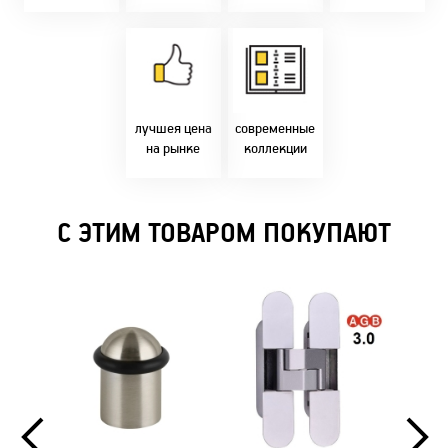
время!
Товары только
напрямую с
Идем в ногу с
фабрики!
самыми
Предлагаем только
современным
лучшие цены в
стилями и
Бресте!
дизайнерскими
решениями!
лучшея цена
современные
на рынке
коллекции
С ЭТИМ ТОВАРОМ ПОКУПАЮТ