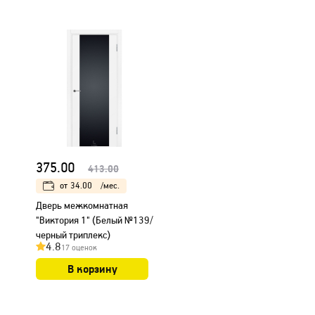
375.00
413.00
от
34.00
/мес.
Дверь межкомнатная
"Виктория 1" (Белый №139/
черный триплекс)
4.8
17 оценок
В корзину