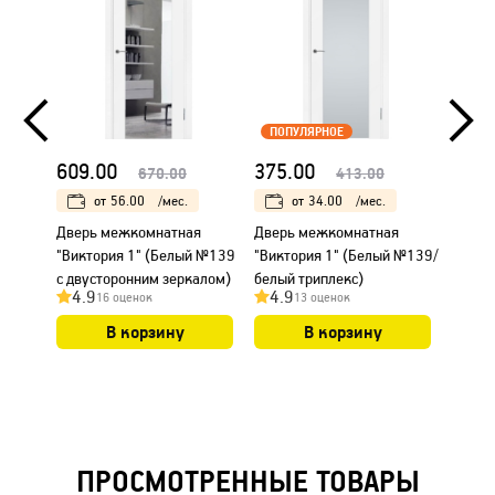
ПОПУЛЯРНОЕ
609.00
375.00
609.
670.00
413.00
от
56.00
/мес.
от
34.00
/мес.
Дверь межкомнатная
Дверь межкомнатная
Дверь
"Виктория 1" (Белый №139
"Виктория 1" (Белый №139/
"Викто
с двусторонним зеркалом)
белый триплекс)
двуст
4.9
4.9
4.7
16 оценок
13 оценок
В корзину
В корзину
ПРОСМОТРЕННЫЕ ТОВАРЫ