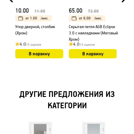
10.00
65.00
35.0
11.00
72.00
от
1.00
/мес.
от
6.00
/мес.
Упор дверной, столбик
Скрытая петля AGB Eclipse
Петля 
(Хром)
3.0 с накладками (Матовый
врезки
Хром)
4.0
4.0
4.0
15 оценок
14 оценок
В корзину
В корзину
ДРУГИЕ ПРЕДЛОЖЕНИЯ ИЗ
КАТЕГОРИИ