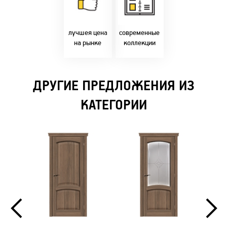
фабрики!
самыми
Предлагаем только
современным
лучшие цены в
стилями и
Бресте!
дизайнерскими
решениями!
лучшея цена
современные
на рынке
коллекции
ДРУГИЕ ПРЕДЛОЖЕНИЯ ИЗ
КАТЕГОРИИ