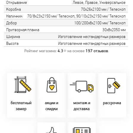
Открывание
Левое, Правое, Универсальное
Коробка
70х26х2100 мм / Телескоп
Наличник
70/8х23х2150 мм/ Телескоп, 90/10х23х2150 мм/ Телескоп
Добор
100/200х8х2100 мм/ Телескоп
Притворная планка
30х8х2050 мм
Ширина
Изготовление нестандартных размеров
Высота
Изготовление нестандартных размеров
Рейтинг магазина:
4.3
⭐ на основе
197
отзывов
.
Замер бесплатно!
Постоянно акции!
Заводская врезка
Оперативно!
Скидки:
фурнитуры.
Микс
День-в-день или
-новоселам - 2%
Качественный
2-36 мес
на следующий!
-многодетным -
монтаж дверей,
заказать по
2%
окон и мебели.
Магнит-5 мес.
т. +375 29 833-
-при оплате
Доставка по всей
Халва - 2 мес.
10-40, (Viber)
наличными - 10%
Беларуси.
Смарт - 4 мес.
бесплатный
акции и
монтаж и
рассрочка
Оперативно!
FUN - 4 мес.
замер
скидки
доставка
В удобное для Вас
Покупок - 4 мес.
время!
Товары только
напрямую с
Идем в ногу с