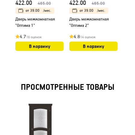
422.00
422.00
422.
465.00
465.00
от
39.00
/мес.
от
39.00
/мес.
Дверь межкомнатная
Дверь межкомнатная
Дверь
"Оптима 1"
"Оптима 2"
"Оптим
4.7
4.8
4.9
16 оценок
14 оценок
В корзину
В корзину
ПРОСМОТРЕННЫЕ ТОВАРЫ