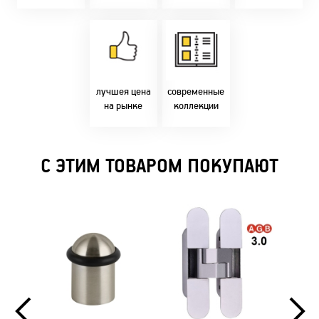
время!
Товары только
напрямую с
Идем в ногу с
фабрики!
самыми
Предлагаем только
современным
лучшие цены в
стилями и
Бресте!
дизайнерскими
решениями!
лучшея цена
современные
на рынке
коллекции
С ЭТИМ ТОВАРОМ ПОКУПАЮТ