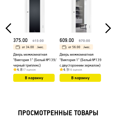
ПОП
375.00
609.00
375.
413.00
670.00
от
34.00
/мес.
от
56.00
/мес.
Дверь межкомнатная
Дверь межкомнатная
Дверь
"Виктория 1" (Белый №139/
"Виктория 1" (Белый №139
"Викт
черный триплекс)
с двусторонним зеркалом)
белый
4.8
4.9
4.9
17 оценок
16 оценок
В корзину
В корзину
ПРОСМОТРЕННЫЕ ТОВАРЫ