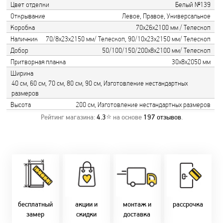
Цвет отделки
Белый №139
Открывание
Левое, Правое, Универсальное
Коробка
70х26х2100 мм / Телескоп
Наличник
70/8х23х2150 мм/ Телескоп, 90/10х23х2150 мм/ Телескоп
Добор
50/100/150/200х8х2100 мм/ Телескоп
Притворная планка
30х8х2050 мм
Ширина
40 см, 60 см, 70 см, 80 см, 90 см, Изготовление нестандартных
размеров
Высота
200 см, Изготовление нестандартных размеров
Рейтинг магазина:
4.3
⭐ на основе
197
отзывов
.
Замер бесплатно!
Постоянно акции!
Заводская врезка
Оперативно!
Скидки:
фурнитуры.
Микс
День-в-день или
-новоселам - 2%
Качественный
2-36 мес
на следующий!
-многодетным -
монтаж дверей,
заказать по
2%
окон и мебели.
Магнит-5 мес.
т. +375 29 833-
-при оплате
Доставка по всей
Халва - 2 мес.
10-40, (Viber)
наличными - 10%
Беларуси.
Смарт - 4 мес.
бесплатный
акции и
монтаж и
рассрочка
Оперативно!
FUN - 4 мес.
замер
скидки
доставка
В удобное для Вас
Покупок - 4 мес.