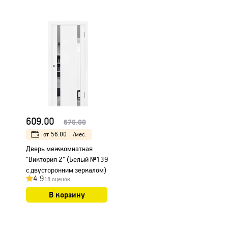
609.00
670.00
от
56.00
/мес.
Дверь межкомнатная
"Виктория 2" (Белый №139
с двусторонним зеркалом)
4.9
18 оценок
В корзину