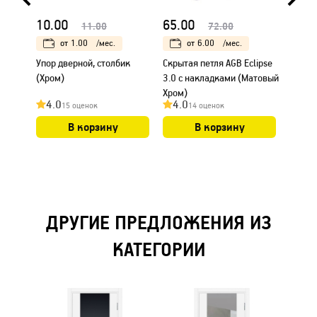
10.00
65.00
35.0
11.00
72.00
от
1.00
/мес.
от
6.00
/мес.
Упор дверной, столбик
Скрытая петля AGB Eclipse
Петля 
(Хром)
3.0 с накладками (Матовый
врезки
Хром)
4.0
4.0
4.0
15 оценок
14 оценок
В корзину
В корзину
ДРУГИЕ ПРЕДЛОЖЕНИЯ ИЗ
КАТЕГОРИИ