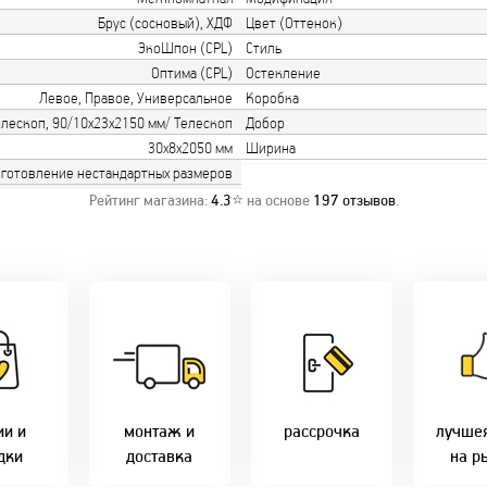
Брус (сосновый), ХДФ
Цвет (Оттенок)
ЭкоШпон (CPL)
Стиль
Оптима (CPL)
Остекление
Левое, Правое, Универсальное
Коробка
елескоп, 90/10х23х2150 мм/ Телескоп
Добор
30х8х2050 мм
Ширина
готовление нестандартных размеров
Рейтинг магазина:
4.3
⭐ на основе
197
отзывов
.
о акции!
Заводская врезка
Товары 
дки:
фурнитуры.
Микс
напря
лам - 2%
Качественный
2-36 мес
фабр
етным -
монтаж дверей,
Предл
%
окон и мебели.
Магнит-5 мес.
только 
оплате
Доставка по всей
Халва - 2 мес.
цены в 
ми - 10%
Беларуси.
Смарт - 4 мес.
ии и
монтаж и
рассрочка
лучше
Оперативно!
FUN - 4 мес.
дки
доставка
на р
В удобное для Вас
Покупок - 4 мес.
время!