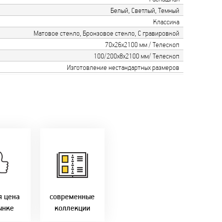
Белый, Светлый, Темный
Классика
Матовое стекло, Бронзовое стекло, С гравировкой
70х26х2100 мм / Телескоп
100/200х8х2100 мм/ Телескоп
Изготовление нестандартных размеров
только
мую с
Идем в ногу с
ики!
самыми
агаем
современным
лучшие
стилями и
Бресте!
дизайнерскими
решениями!
я цена
современные
ынке
коллекции