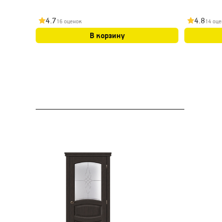
4.7
4.8
16 оценок
14 оце
В корзину