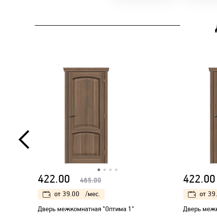
422.00
422.00
465.00
от
39.00
/мес.
от
39
Дверь межкомнатная "Оптима 1"
Дверь межк