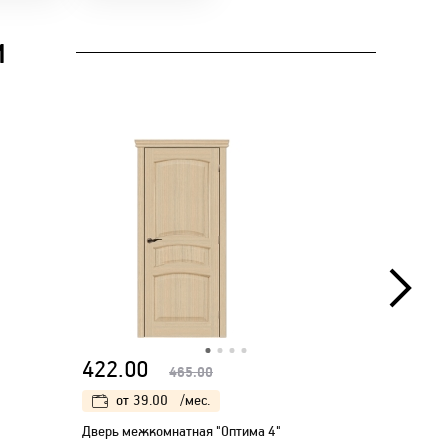
И
422.00
422.00
465.00
от
39.00
/мес.
от
39
Дверь межкомнатная "Оптима 4"
Дверь меж