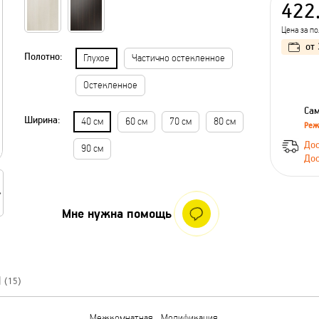
422
Цена за п
от
Полотно:
Глухое
Частично остекленное
Остекленное
Сам
Ширина:
40 см
60 см
70 см
80 см
Реж
Дос
90 см
Дос
Мне нужна помощь
Ы
(15)
Межкомнатная
Модификация