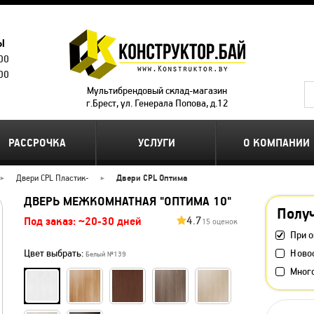
Ы
.00
.00
Мультибрендовый склад-магазин
г.Брест, ул. Генерала Попова, д.12
РАССРОЧКА
УСЛУГИ
О КОМПАНИИ
Двери CPL Пластик
-
Двери CPL Оптима
ДВЕРЬ МЕЖКОМНАТНАЯ "ОПТИМА 10"
Получ
4.7
Под заказ: ~20-30 дней
15 оценок
При о
Цвет выбрать:
Ново
Белый №139
Мног