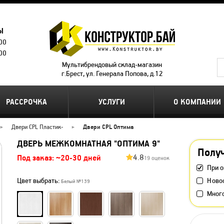
Ы
.00
.00
Мультибрендовый склад-магазин
г.Брест, ул. Генерала Попова, д.12
РАССРОЧКА
УСЛУГИ
О КОМПАНИИ
Двери CPL Пластик
-
Двери CPL Оптима
ДВЕРЬ МЕЖКОМНАТНАЯ "ОПТИМА 9"
Получ
4.8
Под заказ: ~20-30 дней
19 оценок
При о
Цвет выбрать:
Ново
Белый №139
Мног