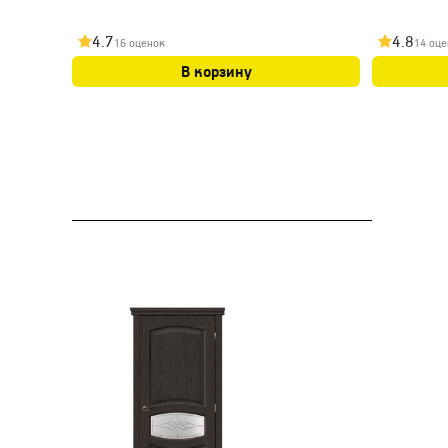
4.7
4.8
16 оценок
14 оце
В корзину