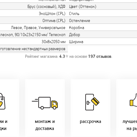
Брус (сосновый), ХДФ
Цвет (Оттенок)
ЭкоШпон (CPL)
Стиль
Оптима (CPL)
Остекление
Левое, Правое, Универсальное
Коробка
елескоп, 90/10х23х2150 мм/ Телескоп
Добор
30х8х2050 мм
Ширина
готовление нестандартных размеров
Рейтинг магазина:
4.3
⭐ на основе
197
отзывов
.
о акции!
Заводская врезка
Товары 
дки:
фурнитуры.
Микс
напря
лам - 2%
Качественный
2-36 мес
фабр
етным -
монтаж дверей,
Предл
%
окон и мебели.
Магнит-5 мес.
только 
оплате
Доставка по всей
Халва - 2 мес.
цены в 
ми - 10%
Беларуси.
Смарт - 4 мес.
ии и
монтаж и
рассрочка
лучше
Оперативно!
FUN - 4 мес.
дки
доставка
на р
В удобное для Вас
Покупок - 4 мес.
время!