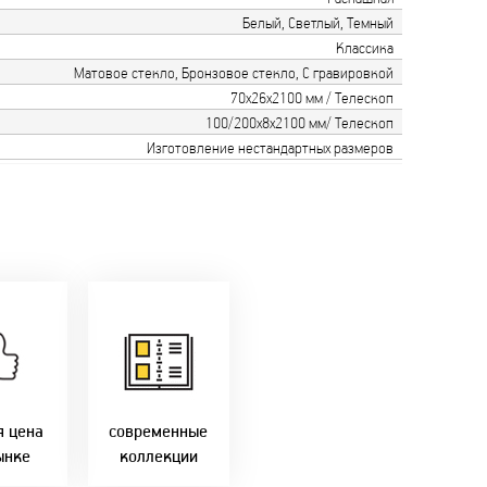
Белый, Светлый, Темный
Классика
Матовое стекло, Бронзовое стекло, С гравировкой
70х26х2100 мм / Телескоп
100/200х8х2100 мм/ Телескоп
Изготовление нестандартных размеров
только
мую с
Идем в ногу с
ики!
самыми
агаем
современным
лучшие
стилями и
Бресте!
дизайнерскими
решениями!
я цена
современные
ынке
коллекции