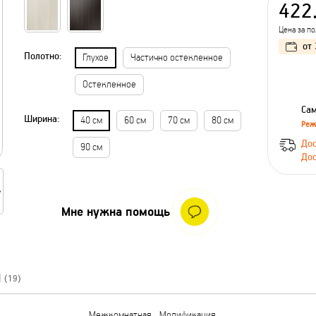
422
Цена за п
от
Полотно:
Глухое
Частично остекленное
Остекленное
Сам
Ширина:
40 см
60 см
70 см
80 см
Реж
Дос
90 см
Дос
Мне нужна помощь
Ы
(19)
Межкомнатная
Модификация