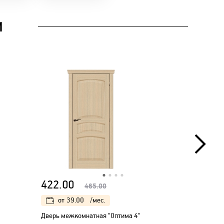
И
422.00
422.00
465.00
от
39.00
/мес.
от
39
Дверь межкомнатная "Оптима 4"
Дверь меж