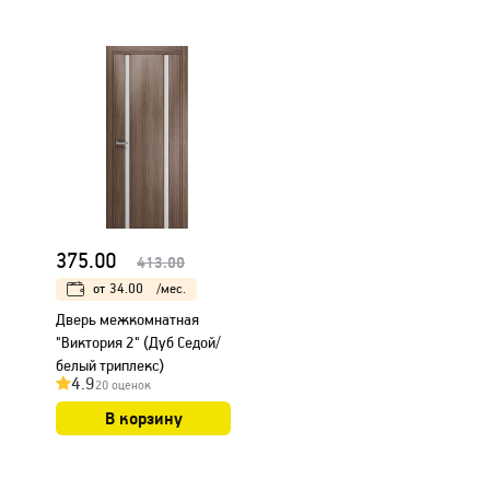
375.00
413.00
от
34.00
/мес.
Дверь межкомнатная
"Виктория 2" (Дуб Седой/
белый триплекс)
4.9
20 оценок
В корзину