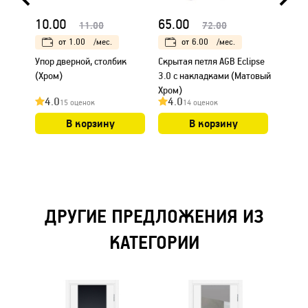
10.00
65.00
35.0
11.00
72.00
от
1.00
/мес.
от
6.00
/мес.
Упор дверной, столбик
Скрытая петля AGB Eclipse
Петля 
(Хром)
3.0 с накладками (Матовый
врезки
Хром)
4.0
4.0
4.0
15 оценок
14 оценок
В корзину
В корзину
ДРУГИЕ ПРЕДЛОЖЕНИЯ ИЗ
КАТЕГОРИИ