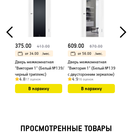
ПОП
375.00
609.00
375.
413.00
670.00
от
34.00
/мес.
от
56.00
/мес.
Дверь межкомнатная
Дверь межкомнатная
Дверь
"Виктория 1" (Белый №139/
"Виктория 1" (Белый №139
"Викт
черный триплекс)
с двусторонним зеркалом)
белый
4.8
4.9
4.9
17 оценок
16 оценок
В корзину
В корзину
ПРОСМОТРЕННЫЕ ТОВАРЫ