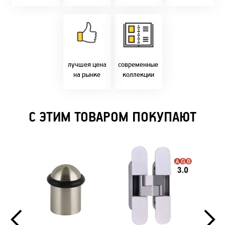
время!
Товары только
напрямую с
Идем в ногу с
фабрики!
самыми
Предлагаем только
современным
лучшие цены в
стилями и
Бресте!
дизайнерскими
решениями!
лучшея цена
современные
на рынке
коллекции
С ЭТИМ ТОВАРОМ ПОКУПАЮТ