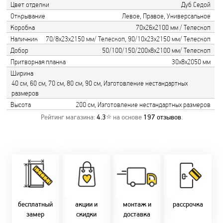
Цвет отделки
Дуб Седой
Открывание
Левое, Правое, Универсальное
Коробка
70х26х2100 мм / Телескоп
Наличник
70/8х23х2150 мм/ Телескоп, 90/10х23х2150 мм/ Телескоп
Добор
50/100/150/200х8х2100 мм/ Телескоп
Притворная планка
30х8х2050 мм
Ширина
40 см, 60 см, 70 см, 80 см, 90 см, Изготовление нестандартных
размеров
Высота
200 см, Изготовление нестандартных размеров
Рейтинг магазина:
4.3
⭐ на основе
197
отзывов
.
Замер бесплатно!
Постоянно акции!
Заводская врезка
Оперативно!
Скидки:
фурнитуры.
Микс
День-в-день или
-новоселам - 2%
Качественный
2-36 мес
на следующий!
-многодетным -
монтаж дверей,
заказать по
2%
окон и мебели.
Магнит-5 мес.
т. +375 29 833-
-при оплате
Доставка по всей
Халва - 2 мес.
10-40, (Viber)
наличными - 10%
Беларуси.
Смарт - 4 мес.
бесплатный
акции и
монтаж и
рассрочка
Оперативно!
FUN - 4 мес.
замер
скидки
доставка
В удобное для Вас
Покупок - 4 мес.