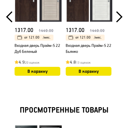
1317.00
1317.00
1317
1449.00
1449.00
от
121.00
/мес.
от
121.00
/мес.
Входная дверь Прайм-S 22
Входная дверь Прайм-S 22
Входн
Дуб Беленый
Бьянко
Бьянк
4.9
4.8
4.8
20 оценок
13 оценок
В корзину
В корзину
ПРОСМОТРЕННЫЕ ТОВАРЫ