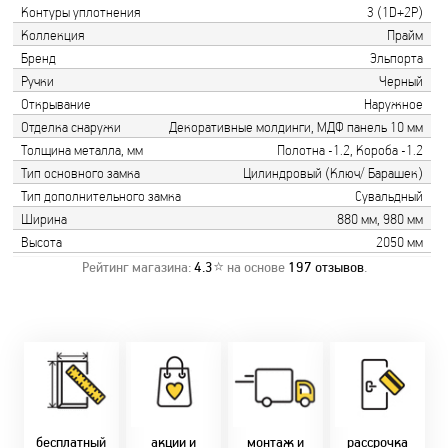
Контуры уплотнения
3 (1D+2Р)
Коллекция
Прайм
Бренд
Эльпорта
Ручки
Черный
Открывание
Наружное
Отделка снаружи
Декоративные молдинги, МДФ панель 10 мм
Толщина металла, мм
Полотна -1.2, Короба -1.2
Тип основного замка
Цилиндровый (Ключ/ Барашек)
Тип дополнительного замка
Сувальдный
Ширина
880 мм, 980 мм
Высота
2050 мм
Рейтинг магазина:
4.3
⭐ на основе
197
отзывов
.
Замер бесплатно!
Постоянно акции!
Заводская врезка
Оперативно!
Скидки:
фурнитуры.
Микс
День-в-день или
-новоселам - 2%
Качественный
2-36 мес
на следующий!
-многодетным -
монтаж дверей,
заказать по
2%
окон и мебели.
Магнит-5 мес.
т. +375 29 833-
-при оплате
Доставка по всей
Халва - 2 мес.
10-40, (Viber)
наличными - 10%
Беларуси.
Смарт - 4 мес.
бесплатный
акции и
монтаж и
рассрочка