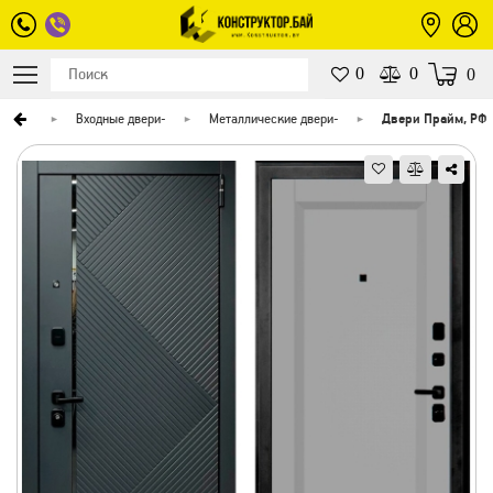
0
0
0
верей
-
Входные двери
-
Металлические двери
-
Двери Прайм, РФ