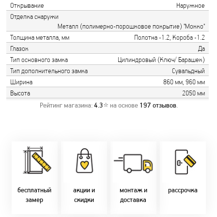
Открывание
Наружное
Отделка снаружи
Металл (полимерно-порошковое покрытие) "Мокко"
Толщина металла, мм
Полотна -1.2, Короба -1.2
Глазок
Да
Тип основного замка
Цилиндровый (Ключ/ Барашек)
Тип дополнительного замка
Сувальдный
Ширина
860 мм, 960 мм
Высота
2050 мм
Рейтинг магазина:
4.3
⭐ на основе
197
отзывов
.
Замер бесплатно!
Постоянно акции!
Заводская врезка
Оперативно!
Скидки:
фурнитуры.
Микс
День-в-день или
-новоселам - 2%
Качественный
2-36 мес
на следующий!
-многодетным -
монтаж дверей,
заказать по
2%
окон и мебели.
Магнит-5 мес.
т. +375 29 833-
-при оплате
Доставка по всей
Халва - 2 мес.
10-40, (Viber)
наличными - 10%
Беларуси.
Смарт - 4 мес.
бесплатный
акции и
монтаж и
рассрочка
Оперативно!
FUN - 4 мес.
замер
скидки
доставка
В удобное для Вас
Покупок - 4 мес.
время!