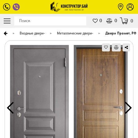
0
0
0
ерей
-
Входные двери
-
Металлические двери
-
Двери Промет, РФ