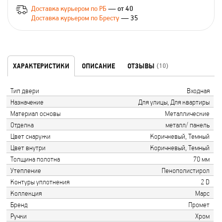
Доставка курьером по РБ
— от 40
Доставка курьером по Бресту
— 35
ХАРАКТЕРИСТИКИ
ОПИСАНИЕ
ОТЗЫВЫ
(10)
Тип двери
Входная
Назначение
Для улицы, Для квартиры
Материал основы
Металлические
Отделка
металл/ панель
Цвет снаружи
Коричневый, Темный
Цвет внутри
Коричневый, Темный
Толщина полотна
70 мм
Утепление
Пенополистирол
Контуры уплотнения
2 D
Коллекция
Марс
Бренд
Промет
Ручки
Хром