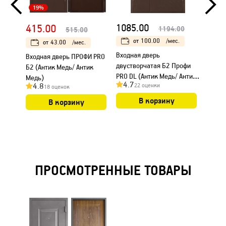
19%
415.00
1085.00
880.
1194.00
515.00
от
100.00
/мес.
от
43.00
/мес.
Входная дверь
Входн
Входная дверь ПРОФИ PRO
двустворчатая Б2 Профи
(Букле
Б2 (Антик Медь/ Антик
PRO DL (Антик Медь/ Антик
Медь)
4.7
4.8
4.8
22 оценки
Медь)
18 оценок
В корзину
В корзину
ПРОСМОТРЕННЫЕ ТОВАРЫ