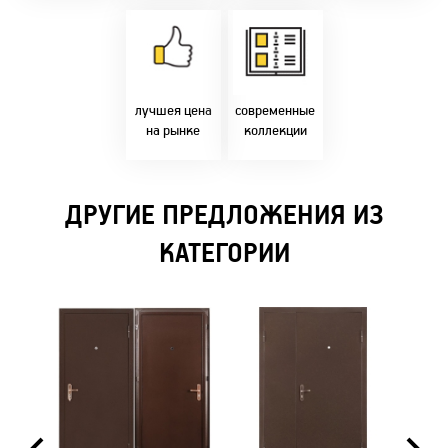
Товары только
напрямую с
Идем в ногу с
фабрики!
самыми
Предлагаем только
современным
лучшие цены в
стилями и
Бресте!
дизайнерскими
решениями!
лучшея цена
современные
на рынке
коллекции
ДРУГИЕ ПРЕДЛОЖЕНИЯ ИЗ
КАТЕГОРИИ