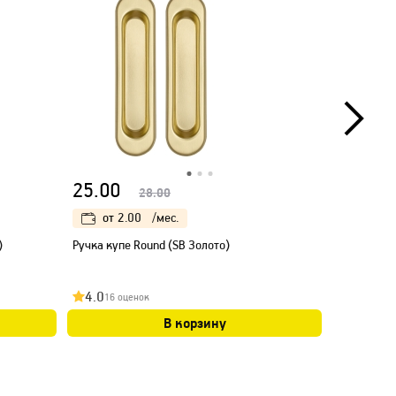
25.00
25.00
28.00
от
2.00
/мес.
от
2.
)
Ручка купе Round (SB Золото)
Ручка купе
4.0
4.0
16 оценок
20 оц
В корзину