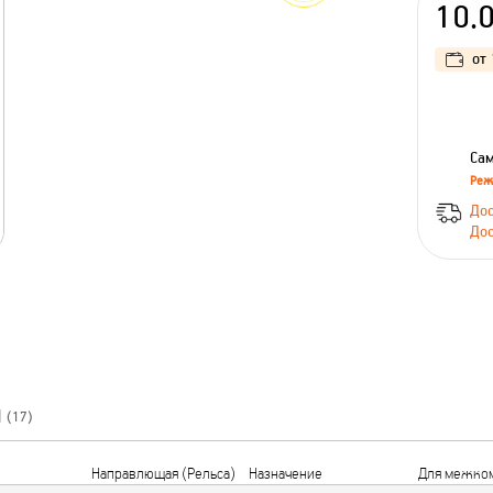
10.
от
Сам
Реж
Дос
Дос
Ы
(17)
Направлющая (Рельса)
Назначение
Для межком