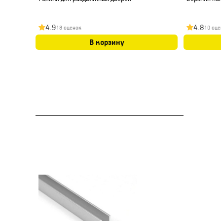
4.9
4.8
18 оценок
10 оце
В корзину