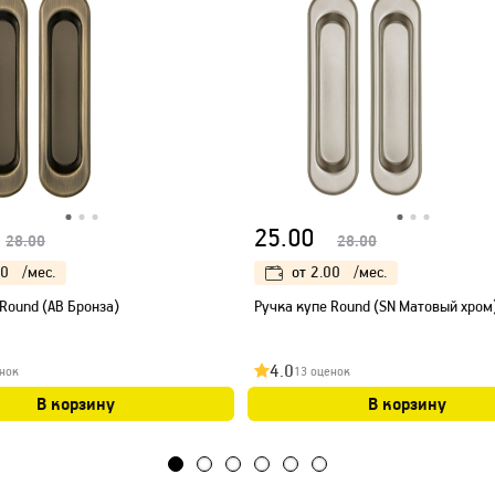
25.00
28.00
28.00
00
/мес.
от
2.00
/мес.
Round (AB Бронза)
Ручка купе Round (SN Матовый хром
4.0
нок
13 оценок
В корзину
В корзину