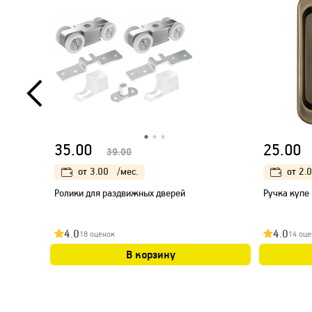
35.00
25.00
39.00
от
3.00
/мес.
от
2.
Ролики для раздвижных дверей
Ручка купе 
4.0
4.0
18 оценок
14 оце
В корзину