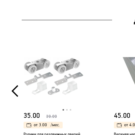
35.00
45.00
39.00
от
3.00
/мес.
от
4.
Ролики для раздвижных дверей
Верхняя на