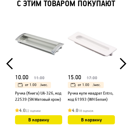
С ЭТИМ ТОВАРОМ ПОКУПАЮТ
10.00
15.00
15.0
11.00
17.00
от
1.00
/мес.
от
1.00
/мес.
Ручка (Книга) UA-326, код
Ручка купе квадрат Entro,
Ручка 
22539 (SN Матовый хром)
код 61993 (WH Белая)
код 6
4.0
4.0
4.0
22 оценки
18 оценок
В корзину
В корзину