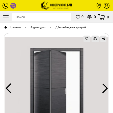
0
0
0
Главная
Фурнитура
-
Для складных дверей