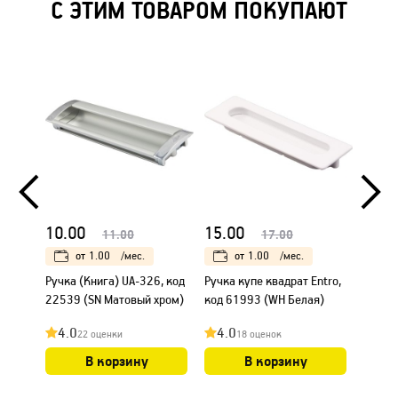
С ЭТИМ ТОВАРОМ ПОКУПАЮТ
10.00
15.00
15.0
11.00
17.00
от
1.00
/мес.
от
1.00
/мес.
Ручка (Книга) UA-326, код
Ручка купе квадрат Entro,
Ручка 
22539 (SN Матовый хром)
код 61993 (WH Белая)
код 6
4.0
4.0
4.0
22 оценки
18 оценок
В корзину
В корзину