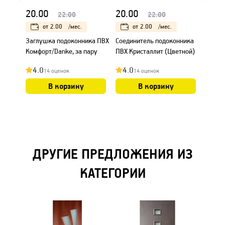
20.00
20.00
136.
22.00
22.00
от
2.00
/мес.
от
2.00
/мес.
Заглушка подоконника ПВХ
Соединитель подоконника
Окно 
Комфорт/Danke, за пару
ПВХ Кристаллит (Цветной)
600х1
4.0
4.0
4.0
14 оценок
14 оценок
В корзину
В корзину
ДРУГИЕ ПРЕДЛОЖЕНИЯ ИЗ
КАТЕГОРИИ