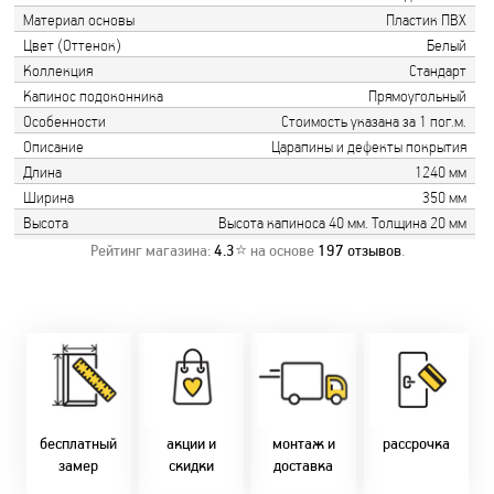
Материал основы
Пластик ПВХ
Цвет (Оттенок)
Белый
Коллекция
Стандарт
Капинос подоконника
Прямоугольный
Особенности
Стоимость указана за 1 пог.м.
Описание
Царапины и дефекты покрытия
Длина
1240 мм
Ширина
350 мм
Высота
Высота капиноса 40 мм. Толщина 20 мм
Рейтинг магазина:
4.3
⭐ на основе
197
отзывов
.
Замер бесплатно!
Постоянно акции!
Заводская врезка
Оперативно!
Скидки:
фурнитуры.
Микс
День-в-день или
-новоселам - 2%
Качественный
2-36 мес
на следующий!
-многодетным -
монтаж дверей,
заказать по
2%
окон и мебели.
Магнит-5 мес.
т. +375 29 833-
-при оплате
Доставка по всей
Халва - 2 мес.
10-40, (Viber)
наличными - 10%
Беларуси.
Смарт - 4 мес.
бесплатный
акции и
монтаж и
рассрочка
Оперативно!
FUN - 4 мес.
замер
скидки
доставка
В удобное для Вас
Покупок - 4 мес.
время!