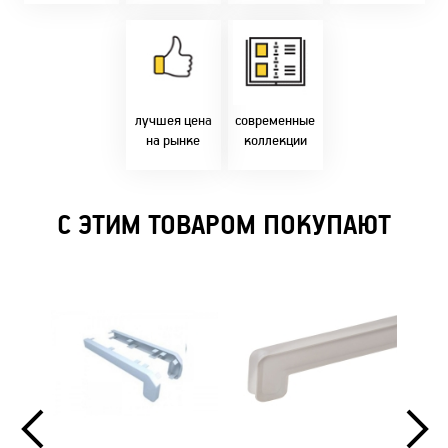
Товары только
напрямую с
Идем в ногу с
фабрики!
самыми
Предлагаем только
современным
лучшие цены в
стилями и
Бресте!
дизайнерскими
решениями!
лучшея цена
современные
на рынке
коллекции
С ЭТИМ ТОВАРОМ ПОКУПАЮТ