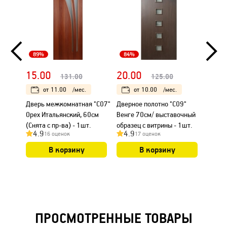
89%
84%
80%
15.00
20.00
80.
131.00
125.00
от
11.00
/мес.
от
10.00
/мес.
Дверь межкомнатная "С07"
Дверное полотно "С09"
Дверь
Орех Итальянский, 60см
Венге 70см/ выставочный
"Вега-
(Снята с пр-ва) - 1шт.
образец с витрины - 1шт.
(снята
4.9
4.9
4.7
16 оценок
17 оценок
остатк
В корзину
В корзину
ПРОСМОТРЕННЫЕ ТОВАРЫ