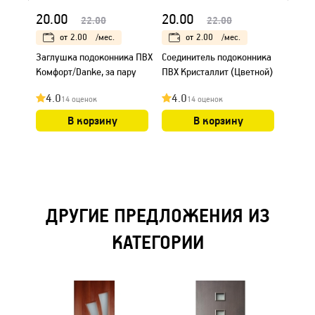
20.00
20.00
136.
22.00
22.00
от
2.00
/мес.
от
2.00
/мес.
Заглушка подоконника ПВХ
Соединитель подоконника
Окно 
Комфорт/Danke, за пару
ПВХ Кристаллит (Цветной)
600х1
4.0
4.0
4.0
14 оценок
14 оценок
В корзину
В корзину
ДРУГИЕ ПРЕДЛОЖЕНИЯ ИЗ
КАТЕГОРИИ