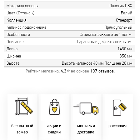
Материал основы
Пластик ПВХ
Цвет (Оттенок)
Белый
Коллекция
Стандарт
Капинос подоконника
Прямоугольный
Особенности
Стоимость указана за 1 пог.м.
Описание
Царапины и дефекты покрытия
Длина
1430 мм
Ширина
350 мм
Высота
Высота капиноса 40 мм. Толщина 20 мм
Рейтинг магазина:
4.3
⭐ на основе
197
отзывов
.
Замер бесплатно!
Постоянно акции!
Заводская врезка
Оперативно!
Скидки:
фурнитуры.
Микс
День-в-день или
-новоселам - 2%
Качественный
2-36 мес
на следующий!
-многодетным -
монтаж дверей,
заказать по
2%
окон и мебели.
Магнит-5 мес.
т. +375 29 833-
-при оплате
Доставка по всей
Халва - 2 мес.
10-40, (Viber)
наличными - 10%
Беларуси.
Смарт - 4 мес.
бесплатный
акции и
монтаж и
рассрочка
Оперативно!
FUN - 4 мес.
замер
скидки
доставка
В удобное для Вас
Покупок - 4 мес.
время!