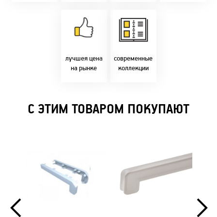
Товары только
напрямую с
Идем в ногу с
фабрики!
самыми
Предлагаем только
современным
лучшие цены в
стилями и
Бресте!
дизайнерскими
решениями!
лучшея цена
современные
на рынке
коллекции
С ЭТИМ ТОВАРОМ ПОКУПАЮТ