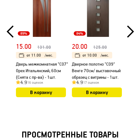
89%
84%
80%
15.00
20.00
80.
131.00
125.00
от
11.00
/мес.
от
10.00
/мес.
Дверь межкомнатная "С07"
Дверное полотно "С09"
Дверь
Орех Итальянский, 60см
Венге 70см/ выставочный
"Вега-
(Снята с пр-ва) - 1шт.
образец с витрины - 1шт.
(снята
4.9
4.9
4.7
16 оценок
17 оценок
остатк
В корзину
В корзину
ПРОСМОТРЕННЫЕ ТОВАРЫ