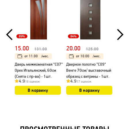
89%
84%
80%
15.00
20.00
80.
131.00
125.00
от
11.00
/мес.
от
10.00
/мес.
Дверь межкомнатная "С07"
Дверное полотно "С09"
Дверь
Орех Итальянский, 60см
Венге 70см/ выставочный
"Вега-
(Снята с пр-ва) - 1шт.
образец с витрины - 1шт.
(снята
4.9
4.9
4.7
16 оценок
17 оценок
остатк
В корзину
В корзину