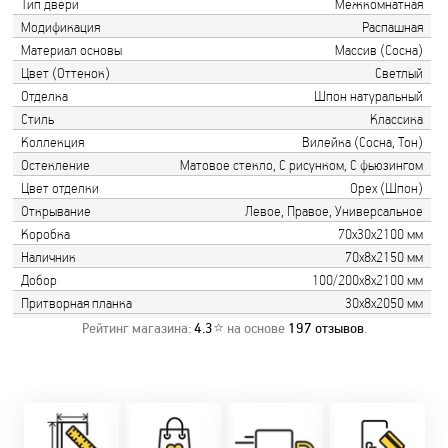
Тип двери
Межкомнатная
Модификация
Распашная
Материал основы
Массив (Сосна)
Цвет (Оттенок)
Светлый
Отделка
Шпон натуральный
Стиль
Классика
Коллекция
Вилейка (Сосна, Тон)
Остекление
Матовое стекло, С рисунком, С фьюзингом
Цвет отделки
Орех (Шпон)
Открывание
Левое, Правое, Универсальное
Коробка
70х30х2100 мм
Наличник
70х8х2150 мм
Добор
100/200х8х2100 мм
Притворная планка
30х8х2050 мм
Рейтинг магазина:
4.3
⭐ на основе
197
отзывов
.
Замер бесплатно!
Постоянно акции!
Заводская врезка
Оперативно!
Скидки:
фурнитуры.
Микс
День-в-день или
-новоселам - 2%
Качественный
2-36 мес