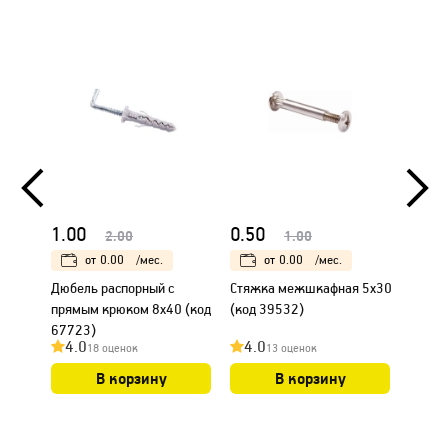
1.00
0.50
1.00
2.00
1.00
от
0.00
/мес.
от
0.00
/мес.
Дюбель распорный с
Стяжка межшкафная 5х30
Дюбел
прямым крюком 8х40 (код
(код 39532)
прямы
67723)
(код 
4.0
4.0
4.0
18 оценок
13 оценок
В корзину
В корзину