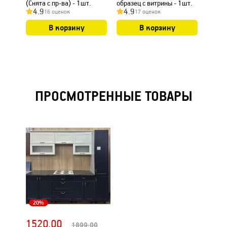
(Снята с пр-ва) - 1шт.
образец с витрины - 1шт.
(снята
4.9
4.9
4.7
16 оценок
17 оценок
остатк
В корзину
В корзину
ПРОСМОТРЕННЫЕ ТОВАРЫ
20%
1520.00
1899.00