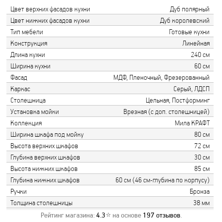
Цвет верхних фасадов кухни
Дуб полярный
Цвет нижних фасадов кухни
Дуб королевский
Тип мебели
Готовые кухни
Конструкция
Линейная
Длина кухни
240 см
Ширина кухни
60 см
Фасад
МДФ, Пленочный, Фрезерованный
Каркас
Серый, ЛДСП
Столешница
Цельная, Постформинг
Установка мойки
Врезная (с доп. столешницей)
Коллекция
Мила КРАФТ
Ширина шкафа под мойку
80 см
Высота верхних шкафов
72 см
Глубина верхних шкафов
30 см
Высота нижних шкафов
85 см
Глубина нижних шкафов
60 см (46 см-глубина по корпусу)
Ручки
Бронза
Толщина столешницы
38 мм
Рейтинг магазина:
4.3
⭐ на основе
197
отзывов
.