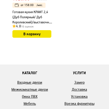
от
158.00
/мес.
Готовая кухня КРАФТ 2,4
(Дуб Полярный/ Дуб
Королевский)/выставочный
4.8
16 оценок
образец с ви..
В корзину
КАТАЛОГ
УСЛУГИ
Входные двери
Замер
Межкомнатные двери
Доставка
Окна ПВХ
Установка
Мебель
Врезка фурнитуры