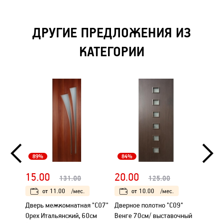
ДРУГИЕ ПРЕДЛОЖЕНИЯ ИЗ
КАТЕГОРИИ
89%
84%
80%
15.00
20.00
80.
131.00
125.00
от
11.00
/мес.
от
10.00
/мес.
Дверь межкомнатная "С07"
Дверное полотно "С09"
Дверь
Орех Итальянский, 60см
Венге 70см/ выставочный
"Вега-