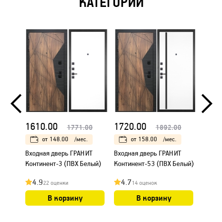
КАТЕГОРИИ
1610.00
1720.00
1745
1771.00
1892.00
от
148.00
/мес.
от
158.00
/мес.
Входная дверь ГРАНИТ
Входная дверь ГРАНИТ
Входн
Континент-3 (ПВХ Белый)
Континент-53 (ПВХ Белый)
Конти
4.9
4.7
4.9
22 оценки
14 оценок
В корзину
В корзину