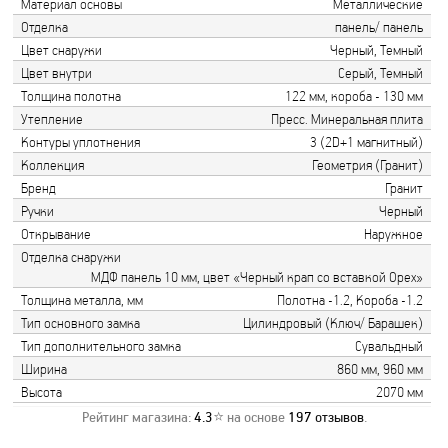
Материал основы
Металлические
Отделка
панель/ панель
Цвет снаружи
Черный, Темный
Цвет внутри
Серый, Темный
Толщина полотна
122 мм, короба - 130 мм
Утепление
Пресс. Минеральная плита
Контуры уплотнения
3 (2D+1 магнитный)
Коллекция
Геометрия (Гранит)
Бренд
Гранит
Ручки
Черный
Открывание
Наружное
Отделка снаружи
МДФ панель 10 мм, цвет «Черный крап со вставкой Орех»
Толщина металла, мм
Полотна -1.2, Короба -1.2
Тип основного замка
Цилиндровый (Ключ/ Барашек)
Тип дополнительного замка
Сувальдный
Ширина
860 мм, 960 мм
Высота
2070 мм
Рейтинг магазина:
4.3
⭐ на основе
197
отзывов
.