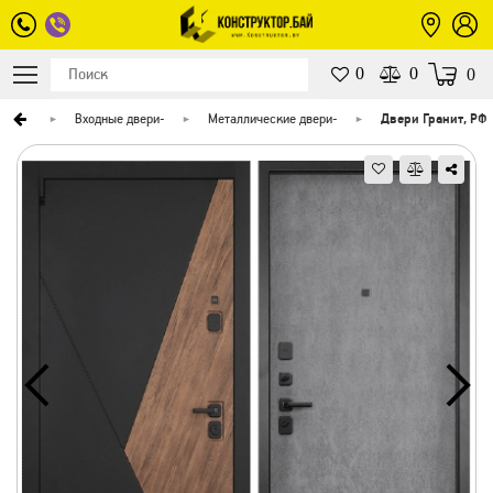
0
0
0
верей
-
Входные двери
-
Металлические двери
-
Двери Гранит, РФ