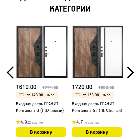
КАТЕГОРИИ
1610.00
1720.00
1745
1771.00
1892.00
от
148.00
/мес.
от
158.00
/мес.
Входная дверь ГРАНИТ
Входная дверь ГРАНИТ
Входн
Континент-3 (ПВХ Белый)
Континент-53 (ПВХ Белый)
Конти
4.9
4.7
4.9
22 оценки
14 оценок
В корзину
В корзину