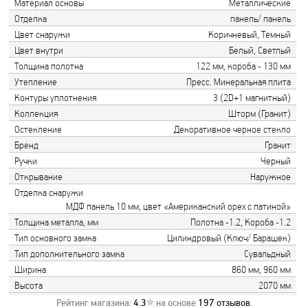
Материал основы
Металлические
Отделка
панель/ панель
Цвет снаружи
Коричневый, Темный
Цвет внутри
Белый, Светлый
Толщина полотна
122 мм, короба - 130 мм
Утепление
Пресс. Минеральная плита
Контуры уплотнения
3 (2D+1 магнитный)
Коллекция
Шторм (Гранит)
Остекление
Декоративное черное стекло
Бренд
Гранит
Ручки
Черный
Открывание
Наружное
Отделка снаружи
МДФ панель 10 мм, цвет «Американский орех с патиной»
Толщина металла, мм
Полотна -1.2, Короба -1.2
Тип основного замка
Цилиндровый (Ключ/ Барашек)
Тип дополнительного замка
Сувальдный
Ширина
860 мм, 960 мм
Высота
2070 мм
Рейтинг магазина:
4.3
⭐ на основе
197
отзывов
.