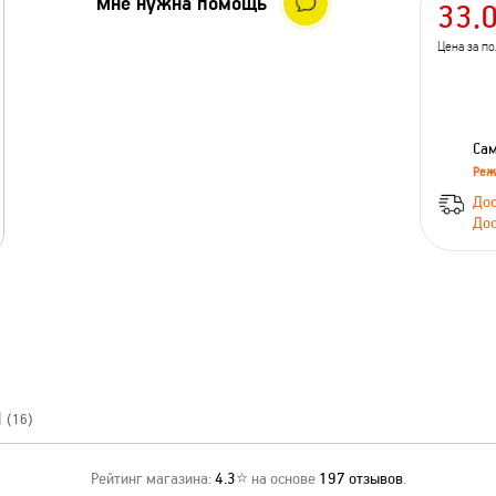
Мне нужна помощь
33.
Цена за п
Сам
Реж
Дос
Дос
Ы
(16)
Рейтинг магазина:
4.3
⭐ на основе
197
отзывов
.