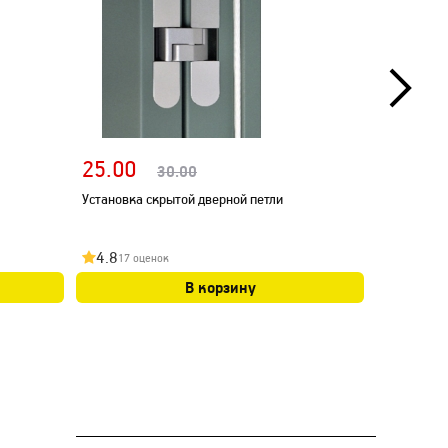
25.00
4.80
30.00
Установка скрытой дверной петли
Установка
4.8
4.8
17 оценок
20 оц
В корзину