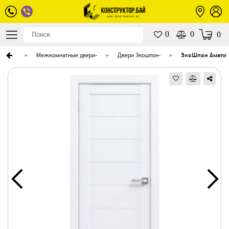
0
0
0
верей
-
Межкомнатные двери
-
Двери Экошпон
-
ЭкоШпон Амати