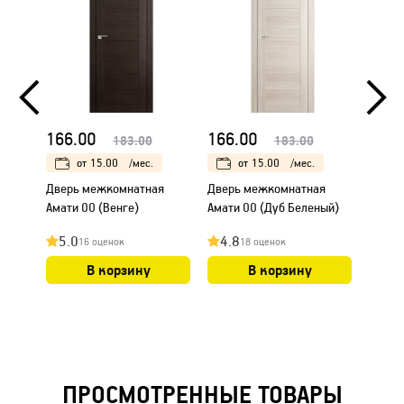
166.00
166.00
166.
183.00
183.00
от
15.00
/мес.
от
15.00
/мес.
Дверь межкомнатная
Дверь межкомнатная
Дверь
Амати 00 (Венге)
Амати 00 (Дуб Беленый)
Амати
5.0
4.8
4.8
16 оценок
18 оценок
В корзину
В корзину
ПРОСМОТРЕННЫЕ ТОВАРЫ