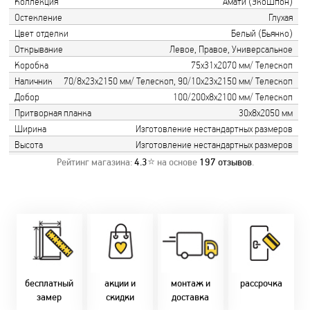
Коллекция
Амати (ЭкоШпон)
Остекление
Глухая
Цвет отделки
Белый (Бьянко)
Открывание
Левое, Правое, Универсальное
Коробка
75х31х2070 мм/ Телескоп
Наличник
70/8х23х2150 мм/ Телескоп, 90/10х23х2150 мм/ Телескоп
Добор
100/200х8х2100 мм/ Телескоп
Притворная планка
30х8х2050 мм
Ширина
Изготовление нестандартных размеров
Высота
Изготовление нестандартных размеров
Рейтинг магазина:
4.3
⭐ на основе
197
отзывов
.
Замер бесплатно!
Постоянно акции!
Заводская врезка
Оперативно!
Скидки:
фурнитуры.
Микс
День-в-день или
-новоселам - 2%
Качественный
2-36 мес
на следующий!
-многодетным -
монтаж дверей,
заказать по
2%
окон и мебели.
Магнит-5 мес.
т. +375 29 833-
-при оплате
Доставка по всей
Халва - 2 мес.
10-40, (Viber)
наличными - 10%
Беларуси.
Смарт - 4 мес.
бесплатный
акции и
монтаж и
рассрочка
Оперативно!
FUN - 4 мес.
замер
скидки
доставка
В удобное для Вас
Покупок - 4 мес.