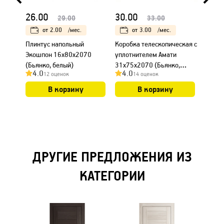
26.00
30.00
18.0
29.00
33.00
от
2.00
/мес.
от
3.00
/мес.
Плинтус напольный
Коробка телескопическая с
Налич
Экошпон 16х80х2070
уплотнителем Амати
Амати
(Бьянко, белый)
31х75х2070 (Бьянко,
белый
4.0
4.0
4.0
12 оценок
14 оценок
белый)
В корзину
В корзину
ДРУГИЕ ПРЕДЛОЖЕНИЯ ИЗ
КАТЕГОРИИ