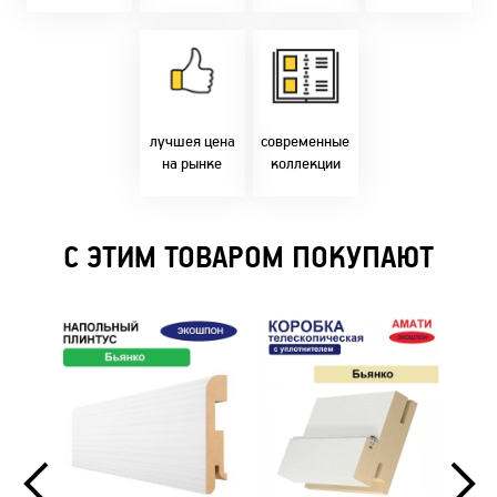
время!
Товары только
напрямую с
Идем в ногу с
фабрики!
самыми
Предлагаем только
современным
лучшие цены в
стилями и
Бресте!
дизайнерскими
решениями!
лучшея цена
современные
на рынке
коллекции
С ЭТИМ ТОВАРОМ ПОКУПАЮТ