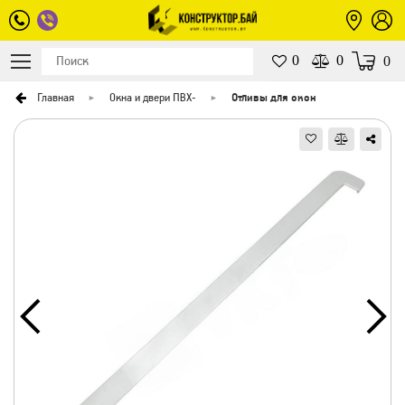
0
0
0
Главная
Окна и двери ПВХ
-
Отливы для окон