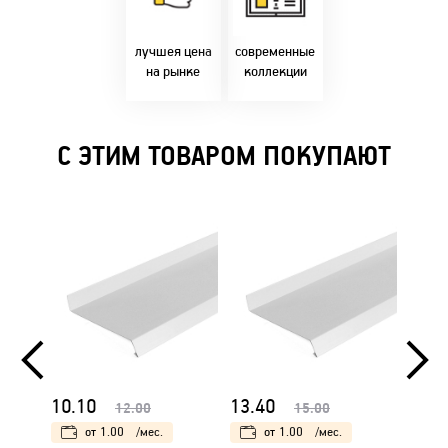
Предлагаем только
современным
лучшие цены в
стилями и
Бресте!
дизайнерскими
решениями!
лучшея цена
современные
на рынке
коллекции
С ЭТИМ ТОВАРОМ ПОКУПАЮТ
10.10
13.40
16.5
12.00
15.00
от
1.00
/мес.
от
1.00
/мес.