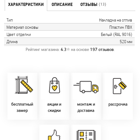
ХАРАКТЕРИСТИКИ
ОПИСАНИЕ
ОТЗЫВЫ
(13)
Тип
Накладка на отлив
Материал основы
Пластик ПВХ
Цвет отделки
Белый (RAL 9016)
Длина
520 мм
Рейтинг магазина:
4.3
⭐ на основе
197
отзывов
.
Замер бесплатно!
Постоянно акции!
Заводская врезка
Оперативно!
Скидки:
фурнитуры.
Микс
День-в-день или
-новоселам - 2%
Качественный
2-36 мес
на следующий!
-многодетным -
монтаж дверей,
заказать по
2%
окон и мебели.
Магнит-5 мес.
т. +375 29 833-
-при оплате
Доставка по всей
Халва - 2 мес.
10-40, (Viber)
наличными - 10%
Беларуси.
Смарт - 4 мес.
бесплатный
акции и
монтаж и
рассрочка
Оперативно!
FUN - 4 мес.
замер
скидки
доставка
В удобное для Вас
Покупок - 4 мес.
время!
Товары только
напрямую с
Идем в ногу с
фабрики!
самыми