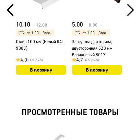
10.10
5.00
10.1
12.00
6.00
от
1.00
/мес.
от
1.00
/мес.
Отлив 100 мм (Белый RAL
Заглушка для отлива,
Отлив
9003)
двусторонняя 520 мм
RAL 8
Коричневый 8017
4.8
4.7
4.8
13 оценок
16 оценок
В корзину
В корзину
ПРОСМОТРЕННЫЕ ТОВАРЫ